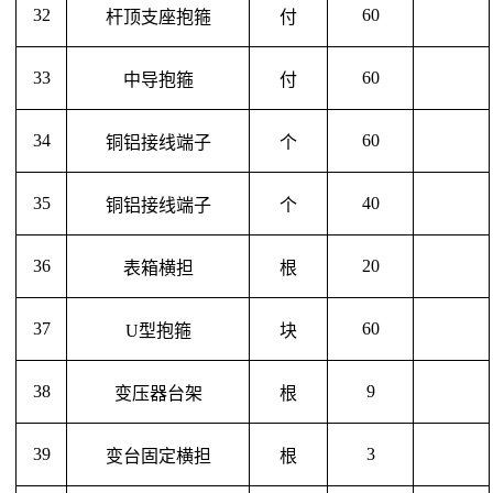
32
60
杆顶支座抱箍
付
33
60
中导抱箍
付
34
60
铜铝接线端子
个
35
40
铜铝接线端子
个
36
20
表箱横担
根
37
60
U型抱箍
块
38
9
变压器台架
根
39
3
变台固定横担
根