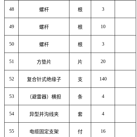
48
3
螺杆
根
49
10
螺杆
根
50
3
螺杆
根
51
20
方垫片
片
52
140
复合针式绝缘子
支
53
4
（避雷器）横担
条
54
4
异型并沟线夹
套
55
16
电缆固定支架
付