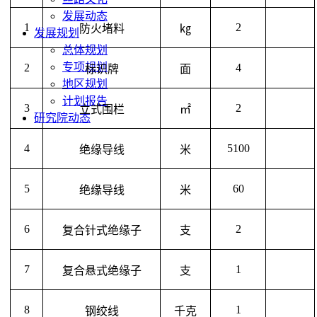
发展动态
1
2
防火堵料
㎏
发展规划
总体规划
专项规划
2
4
标识牌
面
地区规划
计划报告
3
2
立式围栏
㎡
研究院动态
4
5100
绝缘导线
米
5
60
绝缘导线
米
6
2
复合针式绝缘子
支
7
1
复合悬式绝缘子
支
8
1
钢绞线
千克