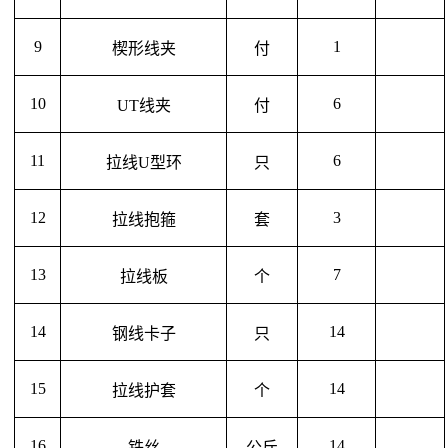
9
1
楔形线夹
付
10
6
UT线夹
付
11
6
拉线U型环
只
12
3
拉线抱箍
套
13
7
拉线板
个
14
14
钢线卡子
只
15
14
拉线护套
个
16
14
铁丝
公斤