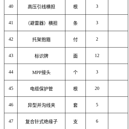
40
3
高压引线横担
根
41
3
（避雷器）横担
条
42
2
托架抱箍
付
43
12
标识牌
面
44
3
MPP接头
个
45
20
电缆保护管
根
46
5
异型并沟线夹
套
47
6
复合针式绝缘子
支