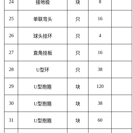
24
8
接地极
块
25
16
单联弯头
只
26
4
球头挂环
只
27
16
直角挂板
只
28
38
U型环
只
29
120
U型抱箍
块
30
38
U型抱箍
块
31
60
U型抱箍
块