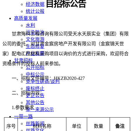
目
招标公告
经济数据
统计公报
高质量发展
水利
污染防治
甘肃海科工程咨询有限公司
受天水天辰实业（集团）有限
文化旅游
公司的委托，对
甘肃金宸房地产开发有限公司（金宸锦天世
生态修复
产业发展
家）配电工程材料采购项目
以
询价
的
方式进行采购，欢迎符合
甘肃招标
资格条件的投标人前来参加。
公开招标
中标公示
一、
招标文件编号
：
HKZB2020-
427
竞争性磋商/谈判
废标终止
二、
招标内容
：
更正公告
其他公告
1.参数要求
单一来源公示
一带一路
丝路新闻
序号
材料名称
单位
数量
备注
丝路文化