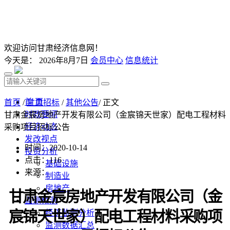
欢迎访问甘肃经济信息网！
今天是：
2026年8月7日
会员中心
信息统计
首 页
首页
/
甘肃招标
/
其他公告
/ 正文
时政要闻
甘肃金宸房地产开发有限公司（金宸锦天世家）配电工程材料
经济动态
采购项目招标公告
发改视点
时间：2020-10-14
投资分析
点击：
116
基础设施
来源：
制造业
房地产
甘肃金宸房地产开发有限公司（金
监测预测
宸锦天世家）配电工程材料采购项
经济监测分析
监测数据汇总