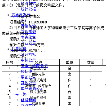
经济数据
点
00
分（北京时间）前提交响应文件。
统计公报
高质量发展
一、项目基本情况
水利
项目编号：
TC20930F8
污染防治
项目名称：西北师范大学物理与电子工程学院等离子体成
文化旅游
像系统采购项目
生态修复
采购方式：询价
产业发展
预算金额：
39.70
万元
甘肃招标
最高限价：
39.70
万元
公开招标
采购需求：
中标公示
序号
名称
单位
数量
竞争性磋商/谈判
1
1
微型激光器
台
废标终止
1
2
色散元件
套
更正公告
2
3
便携式电池
件
其他公告
2
4
高精密三维平移台
件
单一来源公示
1
5
微片激光器
台
一带一路
1
6
滤光片组件
套
丝路新闻
1
7
探测系统
套
丝路文化