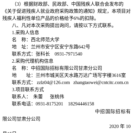
（
3
）根据财政部、民政部、中国残疾人联合会发布的
《关于促进残疾人就业政府采购政策的通知》规定，本项目对
残疾人福利性单位产品的价格给予
6%
的扣除。
八、凡对本次采购提出询问，请按以下方式联系。
1.
采购人信息
名
称：西北师范大学
地
址：兰州市安宁区安宁东路
642
号
联系方式：张科长
0931-7971540
2.
采购代理机构信息
名
称：中招国际招标有限公司甘肃分公司
地 址：兰州市城关区天水路万达广场写字楼
3616
室
联系方式：
zzlz04@126.com zhangtaowei@cntcitc.com.cn
3.
项目联系方式
联系人：
朱蕾
张桃伟
联系电话：
0931-8175201 18294446158
中招国际招标有
限公司甘肃分公司
2020
年
10