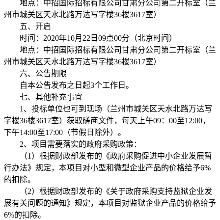
地点：中招国际招标有限公司甘肃分公司第二开标室（兰
州市城关区天水北路万达写字楼
36
楼
3617
室）
五、开启
时间：
2020
年
10
月
22
日
09
点
00
分（北京时间）
地点：中招国际招标有限公司甘肃分公司第二开标室（兰
州市城关区天水北路万达写字楼
36
楼
3617
室）
六、公告期限
自本公告发布之日起
3
个工作日。
七、其他补充事宜
1
、投标单位也可到现场（兰州市城关区天水北路万达写
字楼
36
楼
3617
室）获取磋商文件，每天上午
09
：
00
至
12:00
，
下午
14:00
至
17:00
（节假日除外）。
2
、项目需要落实的政府采购政策：
（
1
）根据财政部发布的《政府采购促进中小企业发展暂
行办法》规定，本项目对小型和微型企业产品的价格给予
6%
的扣除。
（
2
）根据财政部发布的《关于政府采购支持监狱企业发
展有关问题的通知》规定，本项目对监狱企业产品的价格给予
6%
的扣除。