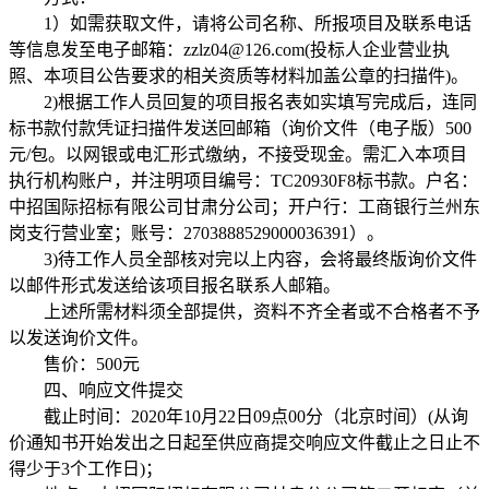
1
）如需获取文件，请将公司名称、所报项目及联系电话
等信息发至电子邮箱：
zzlz04@126.com(
投标人企业营业执
照、本项目公告要求的相关资质等材料加盖公章的扫描件
)
。
2)
根据工作人员回复的项目报名表如实填写完成后，连同
标书款付款凭证扫描件发送回邮箱（询价文件（电子版）
500
元
/
包。以网银或电汇形式缴纳，不接受现金。需汇入本项目
执行机构账户，并注明项目编号：
TC20930F8
标书款。户名：
中招国际招标有限公司甘肃分公司；开户行：工商银行兰州东
岗支行营业室；账号：
2703888529000036391
）。
3)
待工作人员全部核对完以上内容，会将最终版询价文件
以邮件形式发送给该项目报名联系人邮箱。
上述所需材料须全部提供，资料不齐全者或不合格者不予
以发送询价文件。
售价：
500
元
四、响应文件提交
截止时间：
2020
年
10
月
22
日
09
点
00
分（北京时间）
(
从询
价通知书开始发出之日起至供应商提交响应文件截止之日止不
得少于
3
个工作日
)
；