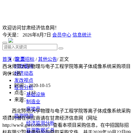
欢迎访问甘肃经济信息网！
今天是：
2026年8月7日
会员中心
信息统计
首 页
首页
/
甘肃招标
/
其他公告
/ 正文
时政要闻
西北师范大学物理与电子工程学院等离子体成像系统采购项目
经济动态
询价公告
发改视点
时间：2020-10-15
投资分析
点击：
133
基础设施
来源：
制造业
房地产
西北师范大学物理与电子工程学院等离子体成像系统采购
监测预测
项目的潜在供应商请在甘肃经济信息网（网址
经济监测分析
http://www.gsei.com.cn/
）查看本项目采购信息，在中招国际招
监测数据汇总
标有限公司甘肃分公司获取采购文件，并于
2020
年
10
月
22
日
09