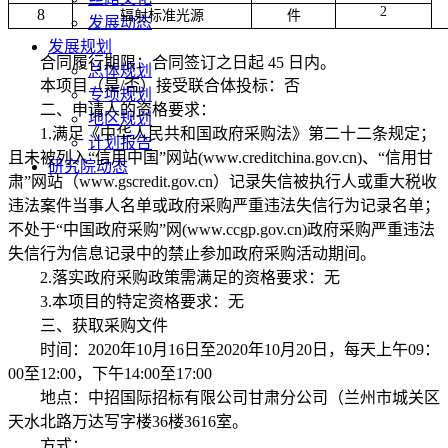
2
8
辐射标准光源
件
发展动态
发展规划
合同履行期限：合同签订之日起
45
日内。
总体规划
本项目（是
/
否）接受联合体投标：否
专项规划
二、申请人的资格要求：
地区规划
1.
满足《中华人民共和国政府采购法》第二十二条规定；
计划报告
且未被列入“信用中国”网站
(www.creditchina.gov.cn)
、“信用甘
研究院动态
肃”网站（
www.gscredit.gov.cn
）记录失信被执行人或重大税收
违法案件当事人名单或政府采购严重违法失信行为记录名单；
不处于“中国政府采购”网
(www.ccgp.gov.cn)
政府采购严重违法
失信行为信息记录中的禁止参加政府采购活动期间。
2.
落实政府采购政策需满足的资格要求：无
3.
本项目的特定资格要求：无
三、获取采购文件
时间：
2020
年
10
月
16
日至
2020
年
10
月
20
日，每天上午
09
：
00
至
12:00
，下午
14:00
至
17:00
地点：中招国际招标有限公司甘肃分公司（兰州市城关区
天水北路万达写字楼
36
楼
3616
室。
方式：