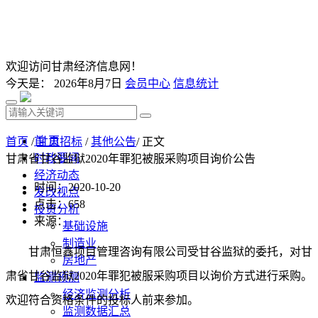
欢迎访问甘肃经济信息网！
今天是：
2026年8月7日
会员中心
信息统计
首 页
首页
/
甘肃招标
/
其他公告
/ 正文
时政要闻
甘肃省甘谷监狱2020年罪犯被服采购项目询价公告
经济动态
时间：2020-10-20
发改视点
点击：
658
投资分析
来源：
基础设施
制造业
甘肃恒鑫项目管理咨询有限公司受甘谷
监狱
的委托，对
甘
房地产
肃省
甘谷
监狱
2020年罪犯被服
采购项目以询价方式进行采购。
监测预测
经济监测分析
欢迎符合资格条件的
投标人
前来
参加
。
监测数据汇总