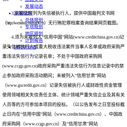
发展动态
3.未被法院列为失信被执行人，提供中国裁判文书网
发展规划
总体规划
（
http://wenshu.court.gov.cn）
无行贿犯罪档案查询结果网页截图。
专项规划
地区规划
4.须为未被列入“信用中国”网站(www.creditchina.gov.cn)记
计划报告
录失信被执行人或重大税收违法案件当事人名单或政府采购严
研究院动态
重违法失信行为记录名单；不处于中国政府采购网
(www.ccgp.gov.cn)政府采购严重违法失信行为信息记录中的禁
止参加政府采购活动期间；未被列入“信用甘肃”网站
（www.gscredit.gov.cn）记录失信被执行人或财政性资金管理
使用领域相关失信责任主体、统计领域严重失信企业及其有关
人员等的方可参加本项目的投标。（以公告发布之日至投标截
止日内在“信用中国”网站（www.creditchina.gov.cn）、中国政
府采购网（www.ccgp.gov.cn）及“信用甘肃”网站