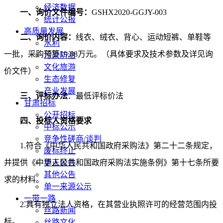
经济数据
一、询价文件编号：
GSHX2020-
GGJY
-
0
03
统计公报
高质量发展
二、询价内容：
线衣、绒衣、背心、运动短裤、单鞋等
水利
一批，
采购预算
19.88
万元。（具体要求及技术参数及详见询
污染防治
文化旅游
价
文件
）
生态修复
产业发展
三、评标办法
：最低评标价法
甘肃招标
公开招标
四、
投标人
资格要求
中标公示
竞争性磋商/谈判
1.符合《中华人民共和国政府采购法》第二十二条规定，
废标终止
并提供《中华人民共和国政府采购法实施条例》第十七条所要
更正公告
其他公告
求的材料。
单一来源公示
一带一路
2.具有独立法人资格，在其营业执照许可的经营范围内投
丝路新闻
标。
丝路文化