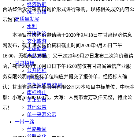
经济数据
台站整治设计采购以询价形式进行采购，
现将相关成交内容公
统计公报
高质量发展
示如下：
水利
污染防治
本项目首次询价邀请函于
2020年9月18日在甘肃经济信息
文化旅游
网发布，截止递交报价资料截止时间2020年9月25日下午
生态修复
16:00，无投标人响应；又于2020年9月27日发布二次询价邀请
产业发展
甘肃招标
函，截止2020年10月13日下午16:00前仅有甘肃省通信产业服
公开招标
务有限公司
1家投标单位响应并提交了报价单，经招标人确
中标公示
竞争性磋商/谈判
认：甘肃省通信产业服务有限公司为本项目中标单位，中标金
废标终止
额：小写:¥19000.00元，大写：人民币壹万玖仟元整，特此公
更正公告
其他公告
示！
单一来源公示
一带一路
丝路新闻
丝路文化