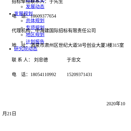
招标单位联系人：于先生
发展动态
发展规划
电
话：
18609377654
总体规划
专项规划
代理机构：中海建国际招标有限责任公司
地区规划
计划报告
地
址：酒泉市肃州区世纪大道
58号创业大厦3楼315室
研究院动态
联
系
人：
刘忠德
于忠文
电
话：
18054110992 15209371431
2020年
10
月
21
日