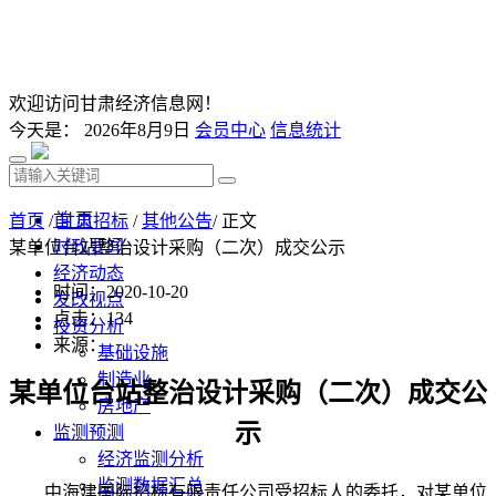
欢迎访问甘肃经济信息网！
今天是：
2026年8月9日
会员中心
信息统计
首 页
首页
/
甘肃招标
/
其他公告
/ 正文
时政要闻
某单位台站整治设计采购（二次）成交公示
经济动态
时间：2020-10-20
发改视点
点击：
134
投资分析
来源：
基础设施
制造业
某单位台站整治设计采购
（二次）成交公
房地产
示
监测预测
经济监测分析
监测数据汇总
中海建国际招标有限责任公司受招标人的委托，对某单位