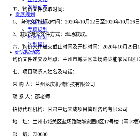
发展动态
五
、
询价
文件获取时间：
发展规划
1、
询价
文件获取时间：
20
20
年
10
月
22
日至
20
20
年
10
月
26
日
总体规划
专项规划
2、获取
询价
文件方式：
现场获取。
地区规划
计划报告
六
、
询价
文件递交截止时间及
开标
时间：
20
20
年
10
月
29
日
1
研究院动态
询价
文件递交及地点：兰州市城关区盐场路陇能家园
B区
七
、项目联系人姓名及电话：
采
购
人：
兰州龙庆机械科技有限公司
联
系
人：
邵
老师
招标代理机构：甘肃中远天成项目管理咨询有限公司
地
址：
兰州市城关区盐场路陇能家园
B区17号楼（写字楼
邮
编：
730030