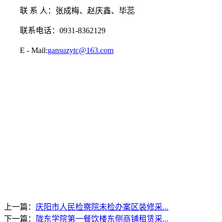
联
系
人：张成梅、赵庆鑫、毕蕊
联系电话：
0931-8362129
E - Mail:
gansuzytc@163.com
上一篇：
庆阳市人民检察院未检办案区装修采...
下一篇：
陇东学院第一餐饮楼东侧商铺租赁采...