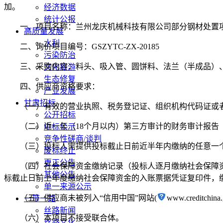
加。
经济数据
统计公报
一、项目名称：
兰州龙庆机械科技有限公司部分钢材处置
高质量发展
水利
二、
询价
项目编号：
GSZYTC-
ZX
-
20185
污染防治
三、
采购
内容：
料头、吸入管、圆饼料、法兰（半成品）
文化旅游
生态修复
四、供应商资格要求：
产业发展
甘肃招标
（一）有效的营业执照、税务登记证、组织机构代码证或
公开招标
（二）近一年（
18个月以内）第三方审计的财务审计报
中标公示
竞争性磋商/谈判
（三）投标人需提供投标截止日前近半年内缴纳的任意一
废标终止
更正公告
（四）社会保障资金缴纳记录（投标人逐月缴纳社会保障
其他公告
标截止日前上年度缴纳社会保障资金的入账票据凭证复印件，
单一来源公示
（五）供应商未被列入
“信用中国”网站(
www.cred
一带一路
丝路新闻
（六）本项目不接受联合体。
丝路文化