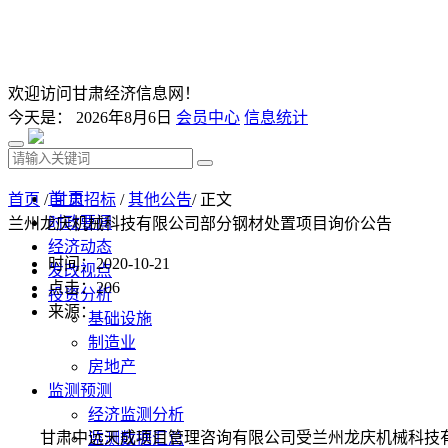
欢迎访问甘肃经济信息网！
今天是：
2026年8月6日
会员中心
信息统计
首 页
首页
/
甘肃招标
/
其他公告
/ 正文
时政要闻
兰州龙庆机械科技有限公司部分钢材处置项目询价公告
经济动态
时间：2020-10-21
发改视点
点击：
206
投资分析
来源：
基础设施
制造业
房地产
监测预测
经济监测分析
甘肃中远天成项目管理咨询有限公司受
兰州龙庆机械科技
监测数据汇总