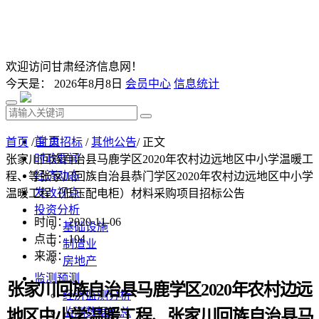
欢迎访问甘肃经济信息网！
今天是：
2026年8月8日
会员中心
信息统计
首 页
首页
/
甘肃招标
/
其他公告
/ 正文
时政要闻
张家川回族自治县马鹿学区2020年农村边远地区中小学温暖工
经济动态
程、等张家川回族自治县恭门学区2020年农村边远地区中小学
发改视点
温暖工程（低压配电柜）材料采购项目招标公告
投资分析
时间：2020-11-06
基础设施
点击：
104
制造业
来源：
房地产
监测预测
张家川回族自治县马鹿学区
2020年农村边远
经济监测分析
监测数据汇总
地区中小学温暖工程、张家川回族自治县马