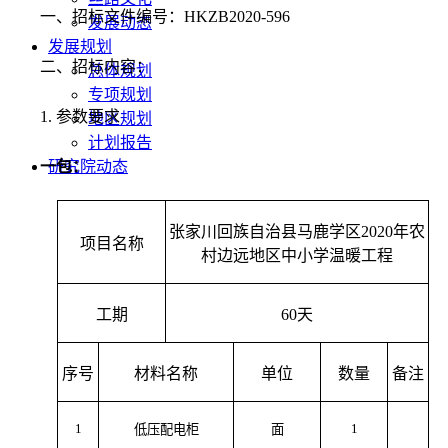
一、
招标文件编号
：
HKZB2020-
596
发展动态
发展规划
二、
招标内容
：
总体规划
专项规划
1.
参数要求
地区规划
计划报告
一包：
研究院动态
张家川回族自治县马鹿学区2020年农
项目名称
村边远地区中小学温暖工程
工期
60
天
序号
材料名称
单位
数量
备注
1
1
低压配电柜
面