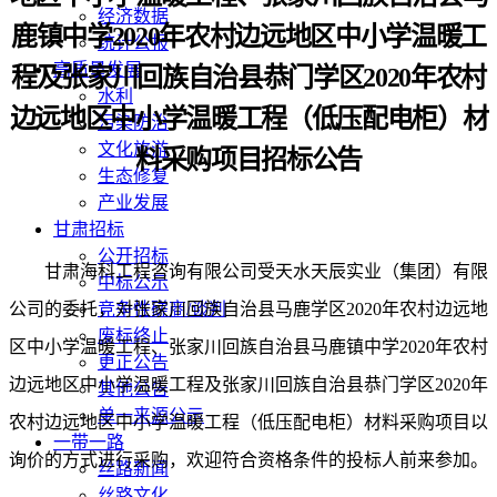
经济数据
鹿镇中学2020年农村边远地区中小学温暖工
统计公报
高质量发展
程及张家川回族自治县恭门学区2020年农村
水利
边远地区中小学温暖工程（低压配电柜）材
污染防治
文化旅游
料采购项目
招标公告
生态修复
产业发展
甘肃招标
公开招标
甘肃海科工程咨询有限公司
受天水天辰实业（集团）有限
中标公示
公司的委托，对
竞争性磋商/谈判
张家川回族自治县马鹿学区
2020年农村边远地
废标终止
区中小学温暖工程、张家川回族自治县马鹿镇中学2020年农村
更正公告
边远地区中小学温暖工程及张家川回族自治县恭门学区2020年
其他公告
单一来源公示
农村边远地区中小学温暖工程（低压配电柜）材料采购项目
以
一带一路
询价的
方式进行采购，欢迎符合资格条件的投标人前来参加。
丝路新闻
丝路文化