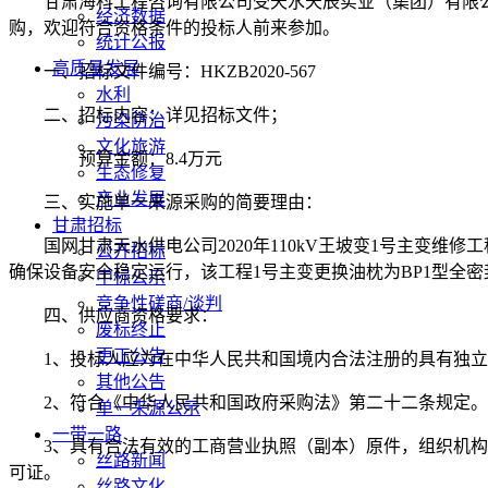
甘肃海科工程咨询有限公司
受天水天辰实业（集团）有限
经济数据
购，欢迎符合资格条件的投标人前来参加。
统计公报
高质量发展
一、
招标文件编号
：
HKZB2020-
567
水利
二、
招标内容：
详见招标文件
；
污染防治
文化旅游
预算金额：
8.4万元
生态修复
产业发展
三、
实施单一来源采购的简要理由：
甘肃招标
国网甘肃天水供电公司
2020年110kV王坡变1号主变
公开招标
确保设备安全稳定运行，该工程1号主变更换油枕为BP1型全
中标公示
竞争性磋商/谈判
四
、
供应商
资格要求：
废标终止
更正公告
1、投标人应为在中华人民共和国境内合法注册的具有独
其他公告
2、符合《中华人民共和国政府采购法》第二十二条规定。
单一来源公示
一带一路
3、具有合法有效的工商营业执照（副本）原件，组织机
丝路新闻
可证。
丝路文化