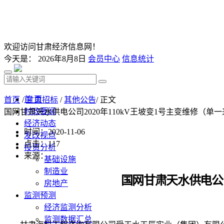
欢迎访问甘肃经济信息网！
今天是：
2026年8月8日
会员中心
信息统计
首 页
首页
/
甘肃招标
/
其他公告
/ 正文
时政要闻
国网甘肃天水供电公司2020年110kV王坡变1号主变维修（
经济动态
时间：2020-11-06
发改视点
点击：
117
投资分析
来源：
基础设施
制造业
国网甘肃天水供电公
房地产
监测预测
经济监测分析
监测数据汇总