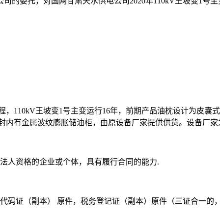
公司的委托，对
国网甘肃天水供电公司
2020年110kV王坡变
维修工程，110kV王坡变1号主变运行16年，前期产品油枕设计
密封内有金属波纹膨胀储油柜，由原设备厂家提供供货。设备厂
立法人资格的企业或个体，具有履行合同的能力
.
构代码证（副本） 原件，税务登记证（副本）原件（三证合一的