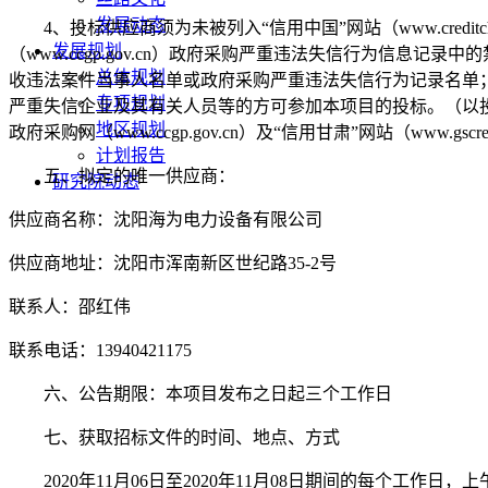
发展动态
4
、投标供应商须为未被列入
“信用中国”网站（www.cr
发展规划
（www.ccgp.gov.cn）政府采购严重违法失信行为信息记录中的禁止
总体规划
收违法案件当事人名单或政府采购严重违法失信行为记录名单；未被列
专项规划
严重失信企业及其有关人员等的方可参加本项目的投标。（以投标截止日前在“信用中
地区规划
政府采购网（www.ccgp.gov.cn）及“信用甘肃”网站（www
计划报告
五、拟定的唯一供应商：
研究院动态
供应商名称：
沈阳海为电力设备有限公司
供应商地址：沈阳市浑南新区世纪路
35-2号
联系人：邵红伟
联系电话：
13940421175
六、公告期限：本项目发布之日起三个工作日
七、获取招标文件的时间、地点、方式
2020
年
11
月
06
日至
2020
年
11
月
08
日期间的每个工作日，上