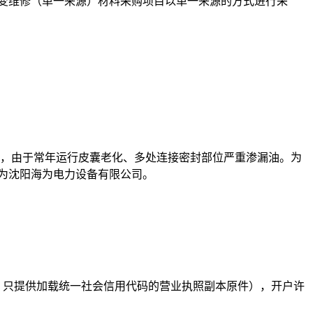
1号主变维修（单一来源）材料采购项目
以
单一来源的
方式进行采
为皮囊式，由于常年运行皮囊老化、多处连接密封部位严重渗漏油。为
家为沈阳海为电力设备有限公司
。
，只提供加载统一社会信用代码的营业执照副本原件）
，开户许