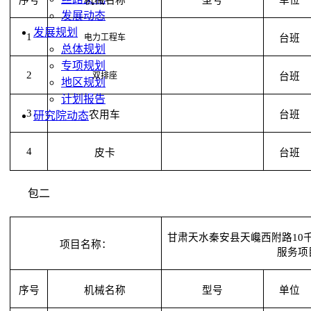
序号
机械名称
型号
单位
发展动态
发展规划
1
电力工程车
台班
总体规划
专项规划
2
双排座
台班
地区规划
计划报告
3
农用车
台班
研究院动态
4
皮卡
台班
包二
甘肃天水秦安县天巉西附路10
项目名称：
服务项
序号
机械名称
型号
单位