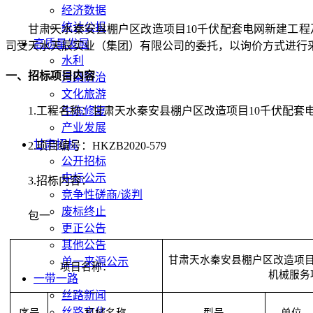
经济数据
统计公报
甘肃天水秦安县棚户区改造项目
10千伏配套电网新建工
高质量发展
司受天水天辰实业（集团）有限公司的委托，以
询价方式
进行
水利
一、招标项目内容
污染防治
文化旅游
1.工程名称：
生态修复
甘肃天水秦安县棚户区改造项目
10千伏配套
产业发展
甘肃招标
2
.
项目编号：
HKZB2020-
579
公开招标
中标公示
3.
招标内容：
竞争性磋商/谈判
废标终止
包一
更正公告
其他公告
甘肃天水秦安县棚户区改造项目
单一来源公示
项目名称：
机械服务
一带一路
丝路新闻
丝路文化