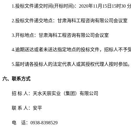
1.投标文件递交时间
(开标时间)
：
2020
年
11
月
15
日
15时
30
2.投标文件递交地点：甘肃海科工程咨询有限公司会议室
3
.开标地点：甘肃海科工程咨询有限公司会议室
4
.逾期送达或者未送达指定地点的投标文件，招标人不予
5
.届时请各投标人的法定代表人或其授权代理人按时参加
六
、联系方式
招
标
人：天水天辰实业（集团）有限公司
联
系
人：
安平
电
话：
0938-839
8529