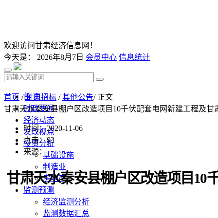
欢迎访问甘肃经济信息网！
今天是：
2026年8月7日
会员中心
信息统计
首 页
首页
/
甘肃招标
/
其他公告
/ 正文
时政要闻
甘肃天水秦安县棚户区改造项目10千伏配套电网新建工程及甘
经济动态
时间：2020-11-06
发改视点
点击：
93
投资分析
来源：
基础设施
制造业
甘肃天水秦安县棚户区改造项目
1
房地产
监测预测
经济监测分析
监测数据汇总