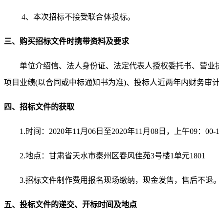
4、
本次招标不接受联合体投标。
三、购买招标文件时携带资料及要求
单位介绍信、
法人身份证、
法定代表人授权委托书、营业
项目业绩
(以合同或中标通知书为准)、投标人近两年内财务审
四、招标文件的获取
1.时间：
2020
年
11
月
0
6
日
至
2020
年
11
月
08
日
，上午
09：0
2.地点：
甘肃省天水市秦州区春风佳苑
3号楼1单元1801
3.
招标文件制作费用报名现场缴纳，
现金发售，售后不退
五、投标文件的递交、开标时间及地点