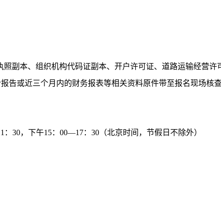
执照副本、组织机构代码证副本、
开户许可证
、
道路运输经营许
计报告或近三个月内的财务报表
等相关资料原件带至报名现场核
0-11：30，下午15：00—17：30（北京时间，节假日不除外）
。