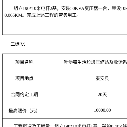
组立190*10米电杆2基，安装50KVA变压器一台，架设10
0.065KM。完成上述工程的劳务用工。
二标段：
项目名称
叶堡镇生活垃圾压缩站及收运
项目地点
秦安县
合同约定工期
20
天
10000.00
最高限价
（元）
工程概况及工程量：组立190*10米电杆1基，架设0.4kV线路