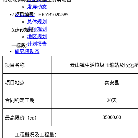
发展动态
发展规划
2
.
项目编号：
HKZB2020-
585
总体规划
专项规划
3
.
建设规模：
地区规划
计划报告
一标段：
研究院动态
项目名称
云山镇生活垃圾压缩站及收运
项目地点
秦安县
合同约定工期
20天
35000.00
最高限价
（元）
工程概况及工程量：