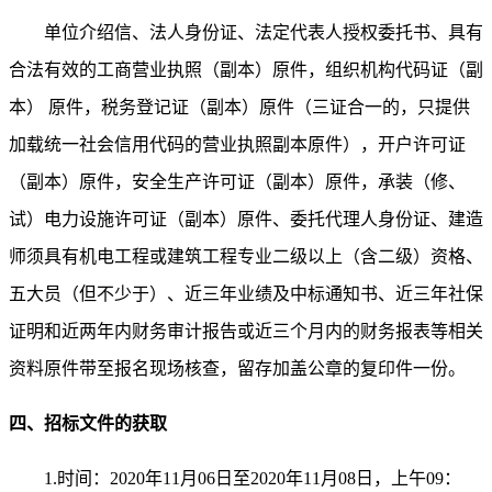
单位介绍信、
法人身份证、
法定代表人授权委托书、具有
合法有效的工商营业执照（副本）原件，组织机构代码证（副
本）
原件，税务登记证（副本）原件（三证合一的，只提供
加载统一社会信用代码的营业执照副本原件）
，开户许可证
（副本）原件
，安全生产许可证
（副本）原件
，承装（修、
试）电力设施许可证
（副本）原件、委托代理人身份证、建造
师须具有机电工程或建筑工程专业二级以上（含
二
级）资格
、
五大员（但不少于）
、
近三年业绩及中标通知书
、
近三年社保
证明
和
近两年内财务审计报告或近三个月内的财务报表
等相关
资料原件带至报名现场核查，留存加盖公章的复印件一份。
四、招标文件的获取
1.时间：
2020
年
11
月
06
日
至
20
20
年
11
月
08
日
，上午
09：