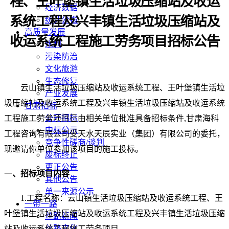
程、王叶堡镇生活垃圾压缩站及收运
经济数据
系统工程及兴丰镇生活垃圾压缩站及
统计公报
高质量发展
收运系统工程施工劳务项目
招标公告
水利
污染防治
文化旅游
生态修复
云山镇生活垃圾压缩站及收运系统工程、王叶堡镇生活垃
产业发展
圾压缩站及收运系统工程及兴丰镇生活垃圾压缩站及收运系统
甘肃招标
公开招标
工程施工劳务项目
已由相关单位批准具备招标条件
,甘肃海科
中标公示
工程咨询有限公司受天水天辰实业（集团）有限公司的委托，
竞争性磋商/谈判
现邀请你单位参加该项目的施工投标
。
废标终止
更正公告
一
、招标项目内容
其他公告
单一来源公示
1.工程名称：
云山镇生活垃圾压缩站及收运系统工程、王
一带一路
叶堡镇生活垃圾压缩站及收运系统工程及兴丰镇生活垃圾压缩
丝路新闻
丝路文化
站及收运系统工程施工劳务项目