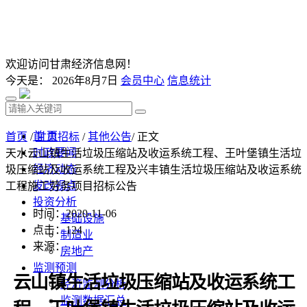
欢迎访问甘肃经济信息网！
今天是：
2026年8月7日
会员中心
信息统计
首 页
首页
/
甘肃招标
/
其他公告
/ 正文
时政要闻
天水云山镇生活垃圾压缩站及收运系统工程、王叶堡镇生活垃
经济动态
圾压缩站及收运系统工程及兴丰镇生活垃圾压缩站及收运系统
发改视点
工程施工劳务项目招标公告
投资分析
时间：2020-11-06
基础设施
点击：
124
制造业
来源：
房地产
监测预测
云山镇生活垃圾压缩站及收运系统工
经济监测分析
监测数据汇总