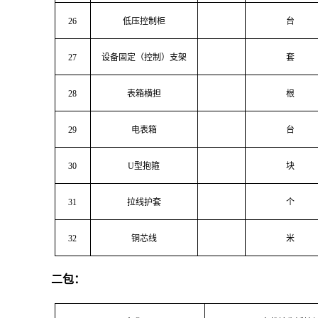
26
低压控制柜
台
27
设备固定（控制）支架
套
28
表箱横担
根
29
电表箱
台
30
U型抱箍
块
31
拉线护套
个
32
铜芯线
米
二包：