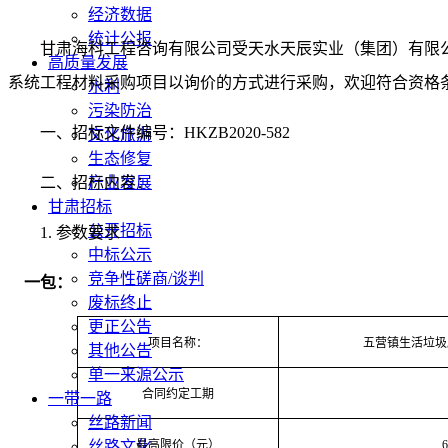
经济数据
统计公报
甘肃海科工程咨询有限公司
受天水天辰实业（集团）有限
高质量发展
系统工程材料采购项目
以
询价的
方式进行采购，欢迎符合资格
水利
污染防治
一、
招标文件编号
：
HKZB2020-
582
文化旅游
生态修复
二、
招标内容
产业发展
：
甘肃招标
公开招标
1.
参数要求
中标公示
竞争性磋商/谈判
一包：
废标终止
更正公告
项目名称：
五营镇生活垃圾
其他公告
单一来源公示
合同约定工期
一带一路
丝路新闻
丝路文化
最高限价（元）
6