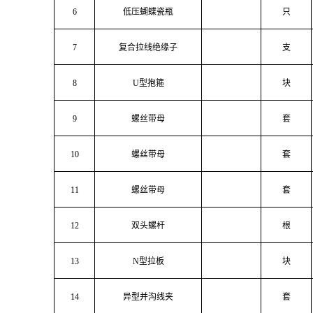
6
低压蝴蝶瓷瓶
只
7
复合拉线绝缘子
支
8
U型抱箍
块
9
螺丝带母
套
10
螺丝带母
套
11
螺丝带母
套
12
双头螺杆
根
13
N型拉板
块
14
异型并沟线夹
套