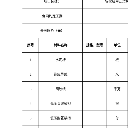
项目名称：
安伏镇生活垃
合同约定工期
最高限价（元）
序号
材料名称
规格、型号
单位
1
水泥杆
根
2
绝缘导线
米
3
钢绞线
千克
4
低压直线横担
根
5
低压耐张横担
付