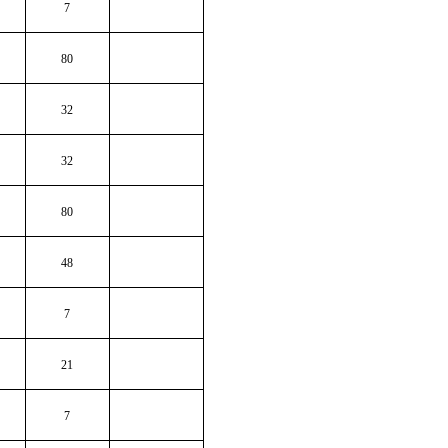
7
80
32
32
80
48
7
21
7