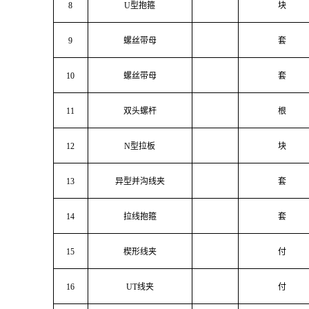
8
U型抱箍
块
9
螺丝带母
套
10
螺丝带母
套
11
双头螺杆
根
12
N型拉板
块
13
异型并沟线夹
套
14
拉线抱箍
套
15
楔形线夹
付
16
UT线夹
付