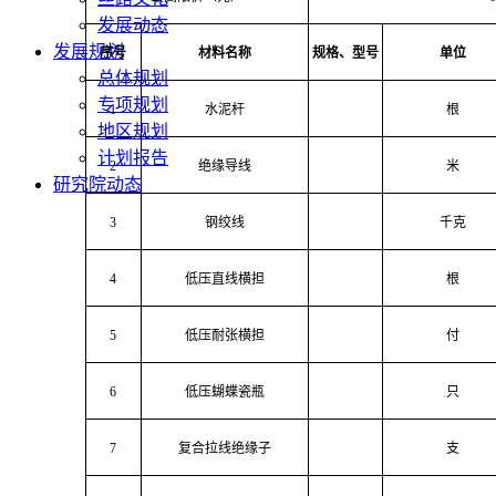
发展动态
发展规划
序号
材料名称
规格、型号
单位
总体规划
专项规划
1
水泥杆
根
地区规划
计划报告
2
绝缘导线
米
研究院动态
3
钢绞线
千克
4
低压直线横担
根
5
低压耐张横担
付
6
低压蝴蝶瓷瓶
只
7
复合拉线绝缘子
支