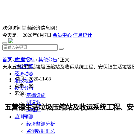
欢迎访问甘肃经济信息网！
今天是：
2026年8月7日
会员中心
信息统计
首 页
首页
/
甘肃招标
/
其他公告
/ 正文
时政要闻
天水五营镇生活垃圾压缩站及收运系统工程、安伏镇生活垃圾
经济动态
时间：2020-11-08
发改视点
点击：
89
投资分析
来源：
基础设施
制造业
五营镇生活垃圾压缩站及收运系统工程、安
房地产
监测预测
经济监测分析
监测数据汇总