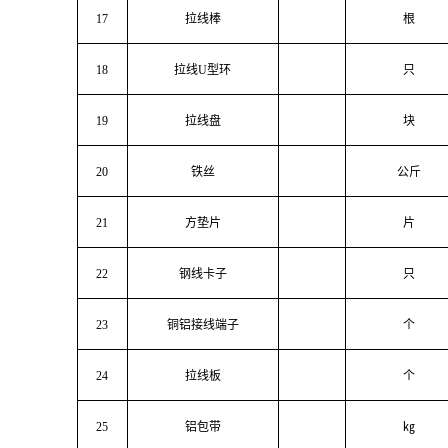
17
拉线棒
根
18
拉线U型环
只
19
拉线盘
块
20
铁丝
公斤
21
方垫片
片
22
钢线卡子
只
23
铜铝接线端子
个
24
拉线板
个
25
铝包带
㎏