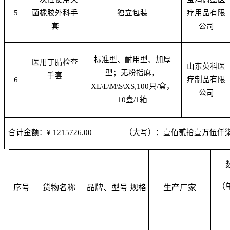
5
菌橡胶外科手
独立包装
疗用品有限
套
公司
标准型、耐用型、加厚
医用丁腈检查
山东英科医
型；无粉指麻，
手套
6
疗制品有限
XL\L\M\S\XS,100只/盒，
公司
10盒/1箱
合计金额：
¥
1215726.00 （大写）：壹佰贰拾壹万伍仟
（
序号
货物名称
品牌、型号 规格
生产厂家