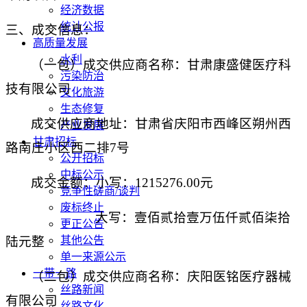
经济数据
统计公报
三、
成交
信息：
高质量发展
水利
（
一包
）
成交
供应商名称：甘肃康盛健医疗科
污染防治
技有限公司
文化旅游
生态修复
成交
供应商地址：甘肃省庆阳市西峰区朔州西
产业发展
甘肃招标
路南庄小区西二排
7号
公开招标
中标公示
成交金额：小写
：
1215276.00元
竞争性磋商/谈判
废标终止
大写：壹佰贰拾壹万伍仟贰佰柒拾
更正公告
陆元整
其他公告
单一来源公示
一带一路
（
二包
）
成交
供应商名称：
庆阳医铭医疗器械
丝路新闻
有限公司
丝路文化