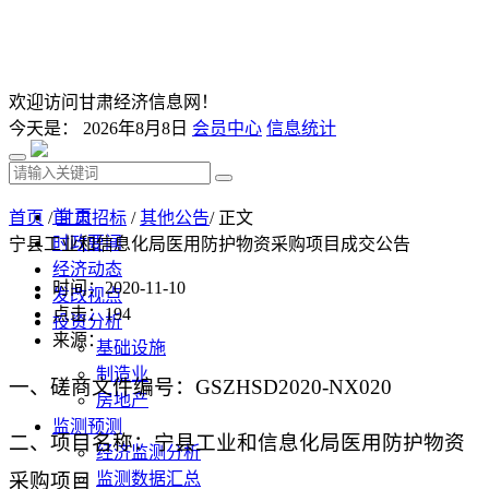
欢迎访问甘肃经济信息网！
今天是：
2026年8月8日
会员中心
信息统计
首 页
首页
/
甘肃招标
/
其他公告
/ 正文
时政要闻
宁县工业和信息化局医用防护物资采购项目成交公告
经济动态
时间：2020-11-10
发改视点
点击：
194
投资分析
来源：
基础设施
制造业
一、
磋商文件
编号：
GSZHSD2020-NX020
房地产
监测预测
二、
项目名称
：宁县工业和信息化局医用防护物资
经济监测分析
采购项目
监测数据汇总