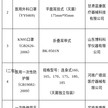
甘肃蓝康医
医用外科口罩
平面耳挂式（灭菌）
2
疗器械科技
（YY0469)
175mm*95mm
有限公司
KN95口罩
山东博科科
折叠耳带式
3
（GB2626-
学仪器有限
BK-9501N
2006）
公司
规格型号：连身式160、
（二包）
医用一次性防
河南广德润
165、170、175、180、
护服
4
医疗器械有
185
（GB19082-
限公司
2009）
（灭菌独立包装）
一次性使用灭
宝鸡高盛医