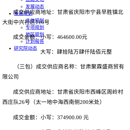
发展动态
成交
供应商地址：甘肃省庆阳市宁县早胜镇北
发展规划
总体规划
大街中兴社区
116号
专项规划
地区规划
成交金额：小写：
464600.00元
计划报告
研究院动态
大写：肆拾陆万肆仟陆佰元整
（
三包
）
成交
供应商名称：甘肃聚霖盛商贸有
限公司
成交
供应商地址：甘肃省庆阳市西峰区周岭村
西庄队
26号（太一地中海西南侧200米处）
成交金额：小写：
374900.00 元