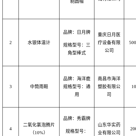
制圆帽
品牌：日月牌
重庆日月医
2
水银体温计
疗设备有限
50
规格型号：三
公司
角型棒式
品牌：海洋鹿
南昌市海洋
3
中筒雨鞋
规格型号：通
塑胶有限公
1
用
司
品牌：秀霸牌
二氧化氯泡腾片
山东华实药
4
20
规格型号：
（10%）
业有限公司