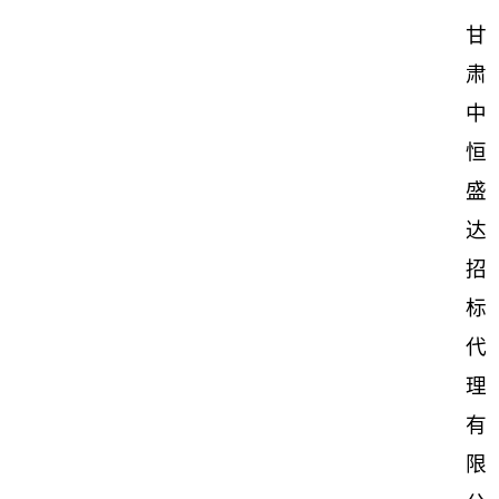
甘
肃
中
恒
盛
达
招
标
代
理
有
限