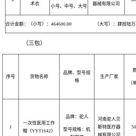
术衣
器械有限公司
小号、中号、大号
合计金额：（小写）：464600.00 （大写）：肆拾陆
（
三
包
）
品牌、型号规
序号
货物名称
生产厂家
格
（
品牌：驼人
河南驼人贝
一次性医用工作
1
斯特医疗器
5
型号规格：机
帽（YYT1642）
械有限公司