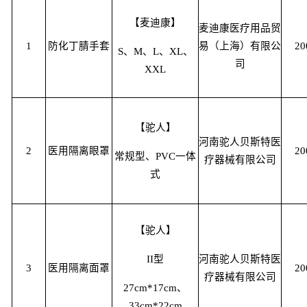
【麦迪康】
麦迪康医疗用品贸
1
防化丁腈手套
易（上海）有限公
20
S、M、L、XL、
司
XXL
【驼人】
河南驼人贝斯特医
2
医用隔离眼罩
20
常规型、PVC一体
疗器械有限公司
式
【驼人】
II型
河南驼人贝斯特医
3
医用隔离面罩
20
疗器械有限公司
27cm*17cm、
33cm*22cm