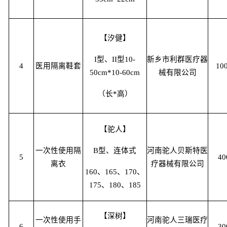
【汐健】
I型、II型10-
新乡市利群医疗器
4
医用隔离鞋套
10
50cm*10-60cm
械有限公司
（长*高）
【驼人】
一次性使用隔
B型、连体式
河南驼人贝斯特医
5
40
离衣
疗器械有限公司
160、165、170、
175、180、185
【深树】
一次性使用手
河南驼人三瑞医疗
6
30