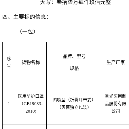
大写：叁拾柒万肆仟玖佰元整
四、
主要标的信息：
（
一包
）
品牌、型号
序
货物名称
生产厂家
号
规格
医用防护口罩
圣光医用制
鸭嘴型（折叠耳带式）
1
（GB19083-
品股份有限
（灭菌独立包装）
2010)
公司