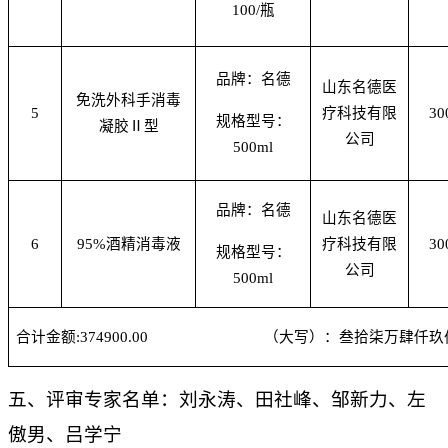
100/瓶
品牌：名德
山东名德医
免洗外科手消毒
5
疗科技有限
30
规格型号：
凝胶Ⅱ型
公司
500ml
品牌：名德
山东名德医
6
95%酒精消毒液
疗科技有限
30
规格型号：
公司
500ml
合计金额:374900.00 （大写）：叁拾柒万肆仟玖
五、
评审专家名单
：
刘永涛、田社峰、邹新力、左
傲男、吕学宁