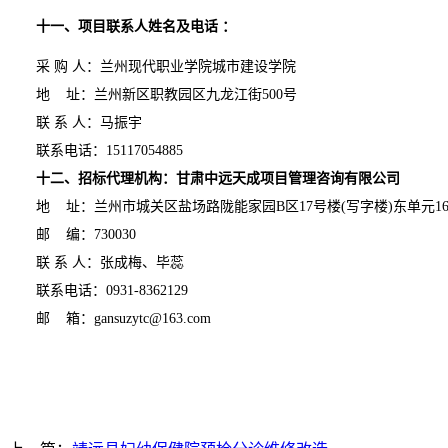
十
一
、项目联系人姓名及电话
：
采
购
人：
兰州现代职业学院城市建设学院
地
址：兰州新区职教园区九龙江街
500号
联
系
人：
马
振宇
联系电话：
15117054885
十
二
、招标代理机构：甘肃中远天成项目管理咨询有限公司
地
址：兰州市城关区盐场路陇能家园
B区17号楼(写字楼)东单元1
邮
编：
730030
联
系
人：张成梅、
毕蕊
联系电话：
0931-8362129
邮
箱：
gansuzytc@163.com