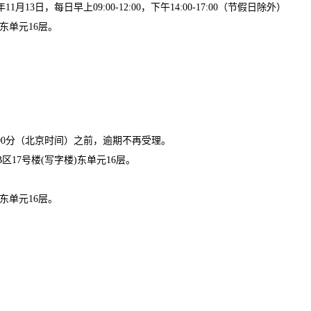
年
1
1
月
1
3
日
，每日早上
09:00-12:00，下午14:00-17:00（节假日除外）
)东单元16层。
00分
（北京时间）之前，逾期不再受理。
B区17号楼(写字楼)东单元16层。
)东单元16层。