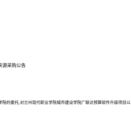
来源采购公告
学院
的委托
,对
兰州现代职业学院城市建设学院广联达预算软件升级项目
以