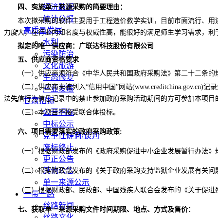
经济数据
四
、实施单一来源采购的简要理由：
统计公报
本次拟采购的软件主要用于工程造价教学实训，目前市面流行、用
高质量发展
力度大，在行业内知名度与权威性高，能很好的满足师生学习需求，利
水利
拟定的唯一供应商：广联达科技股份有限公司
污染防治
五
、供应商资格要求
文化旅游
（一）供应商须符合《中华人民共和国政府采购法》第二十二条的
生态修复
（二）供应商未被列入
“信用中国”网站(www.creditchina.
产业发展
法失信行为信息记录中的禁止参加政府采购活动期间的方可参加本项目
甘肃招标
公开招标
（三）本项目不接受联合体投标。
中标公示
六
、项目需要落实的政府采购政策
:
竞争性磋商/谈判
废标终止
（一）根据财政部发布的《政府采购促进中小企业发展暂行办法》
更正公告
其他公告
（二）根据财政部发布的《关于政府采购支持监狱企业发展有关问
单一来源公示
（三）根据财政部、民政部、中国残疾人联合会发布的《关于促进
一带一路
丝路新闻
七
、获取单一来源采购文件时间期限、地点、方式及售价：
丝路文化