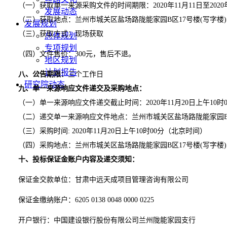
（一）获取单一来源采购文件的时间期限：
2020年
1
1
月
1
1
日至
2020
发展动态
（二）获取地点：兰州市城关区盐场路陇能家园
B区17号楼(写字楼
发展规划
（三）获取方式：现场获取
总体规划
专项规划
（四）文件售价：
300元，售后不退。
地区规划
计划报告
八
、公告期限：
三个工作日
研究院动态
九
、单一来源响应文件递交及采购地点：
（一）单一来源响应文件递交截止时间：
2020年
1
1
月
2
0
日上午
10时
（二）递交单一来源响应文件地点：兰州市城关区盐场路陇能家园
（三）采购时间
:
2020年
1
1
月
20日上午10时00分
（北京时间）
（
四
）
采购地点：兰州市城关区盐场路陇能家园
B区17号楼(写字楼
十、投标保证金账户内容及递交须知：
保证金交款单位：甘肃中远天成项目管理咨询有限公司
保证金缴纳账户：
6205 0138 0048 0000 0225
开户银行：中国建设银行股份有限公司兰州陇能家园支行