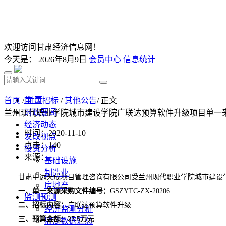
欢迎访问甘肃经济信息网！
今天是：
2026年8月9日
会员中心
信息统计
首 页
首页
/
甘肃招标
/
其他公告
/ 正文
时政要闻
兰州现代职业学院城市建设学院广联达预算软件升级项目单一
经济动态
时间：2020-11-10
发改视点
点击：
140
投资分析
来源：
基础设施
制造业
甘肃中远天成项目管理咨询有限公司受
兰州现代职业学院城市建设
房地产
一、单一来源采购文件编号：
GSZYTC-ZX-20
206
监测预测
二、招标内容：
广联达预算软件升级
经济监测分析
三、预算金额：
2
7.5
万元
监测数据汇总