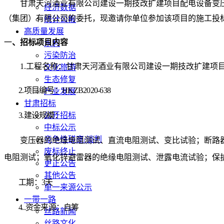
甘肃天河酒业有限公司建设一期技改扩建项目配电设备变
经济数据
（集团）有限公司的委托，现邀请你单位参加该项目的施工投
统计公报
高质量发展
一
、招标项目内容
水利
污染防治
1.工程名称：
甘肃天河酒业有限公司建设一期技改扩建项
文化旅游
生态修复
2
.
项目编号：
HKZB2020-
638
产业发展
甘肃招标
3
.
建设规模：
公开招标
中标公示
竞争性磋商/谈判
变压器的绝缘电阻测试、直流电阻测试、变比试验；断路
废标终止
电阻测试；氧化锌避雷器的绝缘电阻测试、泄露电流试验；保
更正公告
其他公告
工期：
3天
单一来源公示
一带一路
4.
.资金来源：
自筹
丝路新闻
丝路文化