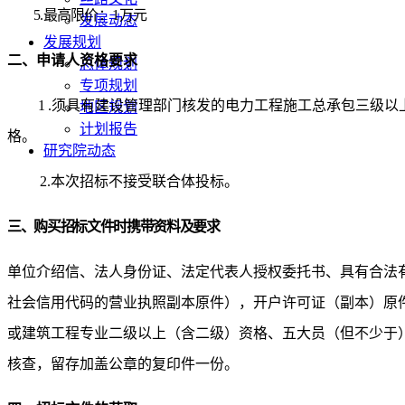
5.最高限价：
1
万元
发展动态
发展规划
二、
申请人资格要求
总体规划
专项规划
1
.须具有建设管理部门核发的电力工程施工总承包三级
地区规划
计划报告
格。
研究院动态
2.本次招标不接受联合体投标。
三、购买招标文件时携带资料及要求
单位介绍信、法人身份证、法定代表人授权委托书、具有合法
社会信用代码的营业执照副本原件），开户许可证（副本）原
或建筑工程专业二级以上（含二级）资格、五大员（但不少于
核查，留存加盖公章的复印件一份。