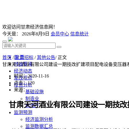
欢迎访问甘肃经济信息网！
今天是：
2026年8月9日
会员中心
信息统计
首 页
首页
/
甘肃招标
/
其他公告
/ 正文
时政要闻
甘肃天河酒业有限公司建设一期技改扩建项目配电设备变压器
经济动态
时间：2020-11-16
发改视点
点击：
120
投资分析
来源：
基础设施
制造业
甘肃天河酒业有限公司建设一期技改
房地产
监测预测
经济监测分析
监测数据汇总