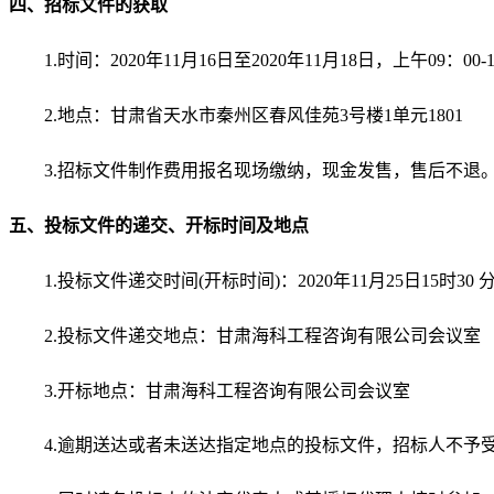
四、招标文件的获取
1.时间：
2020
年
11
月
16
日
至
20
20
年
11
月
18
日
，上午
09：0
2.地点：
甘肃省天水市秦州区春风佳苑
3号楼1单元1801
3.
招标文件制作费用报名现场缴纳，
现金发售，售后不退
五、投标文件的递交、开标时间及地点
1.投标文件递交时间
(开标时间)
：
2020
年
11
月
25
日
15时
30
2.投标文件递交地点：甘肃海科工程咨询有限公司会议室
3
.开标地点：甘肃海科工程咨询有限公司会议室
4
.逾期送达或者未送达指定地点的投标文件，招标人不予