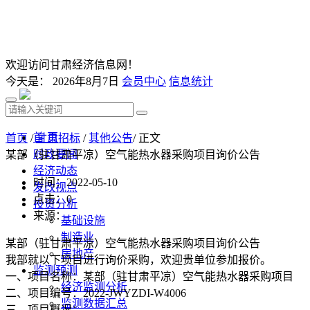
欢迎访问甘肃经济信息网！
今天是：
2026年8月7日
会员中心
信息统计
首 页
首页
/
甘肃招标
/
其他公告
/ 正文
时政要闻
某部（驻甘肃平凉）空气能热水器采购项目询价公告
经济动态
时间：2022-05-10
发改视点
点击：
0
投资分析
来源：
基础设施
制造业
某部（驻甘肃平凉）空气能热水器采购项目询价公告
房地产
我部就以下项目进行询价采购，欢迎贵单位参加报价。
监测预测
一、项目名称：某部（驻甘肃平凉）空气能热水器采购项目
经济监测分析
二、项目编号：2022-JWYZDI-W4006
监测数据汇总
三、项目概况：