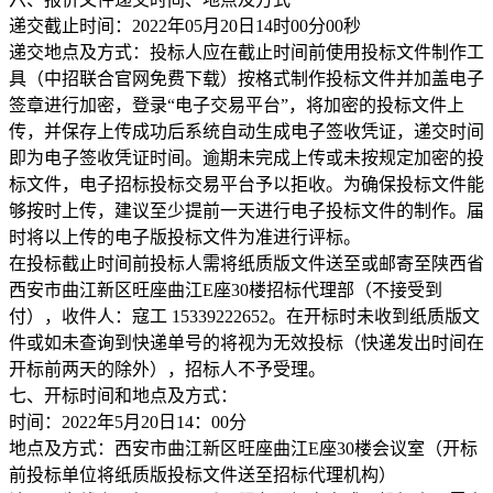
递交截止时间：2022年05月20日14时00分00秒
递交地点及方式：投标人应在截止时间前使用投标文件制作工
具（中招联合官网免费下载）按格式制作投标文件并加盖电子
签章进行加密，登录“电子交易平台”，将加密的投标文件上
传，并保存上传成功后系统自动生成电子签收凭证，递交时间
即为电子签收凭证时间。逾期未完成上传或未按规定加密的投
标文件，电子招标投标交易平台予以拒收。为确保投标文件能
够按时上传，建议至少提前一天进行电子投标文件的制作。届
时将以上传的电子版投标文件为准进行评标。
在投标截止时间前投标人需将纸质版文件送至或邮寄至陕西省
西安市曲江新区旺座曲江E座30楼招标代理部（不接受到
付），收件人：寇工 15339222652。在开标时未收到纸质版文
件或如未查询到快递单号的将视为无效投标（快递发出时间在
开标前两天的除外），招标人不予受理。
七、开标时间和地点及方式：
时间：2022年5月20日14：00分
地点及方式：西安市曲江新区旺座曲江E座30楼会议室（开标
前投标单位将纸质版投标文件送至招标代理机构）