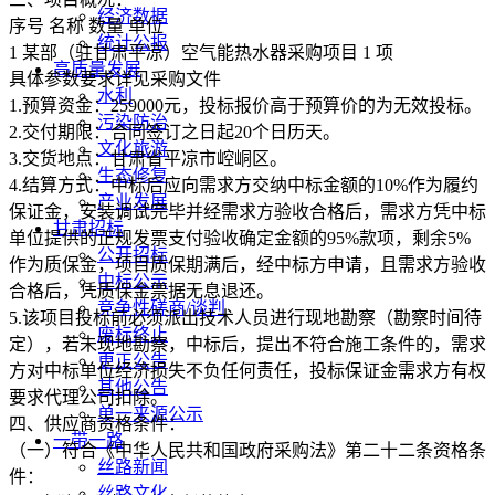
经济数据
序号 名称 数量 单位
统计公报
1 某部（驻甘肃平凉）空气能热水器采购项目 1 项
高质量发展
具体参数要求详见采购文件
水利
1.预算资金：259000元，投标报价高于预算价的为无效投标。
污染防治
2.交付期限：合同签订之日起20个日历天。
文化旅游
3.交货地点：甘肃省平凉市崆峒区。
生态修复
4.结算方式：中标后应向需求方交纳中标金额的10%作为履约
产业发展
保证金，安装调试完毕并经需求方验收合格后，需求方凭中标
甘肃招标
单位提供的正规发票支付验收确定金额的95%款项，剩余5%
公开招标
作为质保金，项目质保期满后，经中标方申请，且需求方验收
中标公示
合格后，凭质保金票据无息退还。
竞争性磋商/谈判
5.该项目投标前必须派出技术人员进行现地勘察（勘察时间待
废标终止
定），若未现地勘察，中标后，提出不符合施工条件的，需求
更正公告
方对中标单位经济损失不负任何责任，投标保证金需求方有权
其他公告
要求代理公司扣除。
单一来源公示
四、供应商资格条件：
一带一路
（一）符合《中华人民共和国政府采购法》第二十二条资格条
丝路新闻
件：
丝路文化