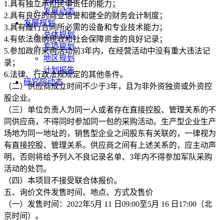
1.具有独立承担民事责任的能力；
发展动态
2.具有良好的商业信誉和健全的财务会计制度；
发展规划
3.具有履行合同所必需的设备和专业技术能力；
总体规划
4.有依法缴纳税收和社会保障资金的良好记录；
专项规划
5.参加政府采购活动前3年内，在经营活动中没有重大违法记
地区规划
录；
计划报告
6.法律、行政法规规定的其他条件。
研究院动态
（二）供应商成立时间不少于3年，且为非外资独资或外资控
股企业。
（三）单位负责人为同一人或者存在直接控股、管理关系的不
同供应商，不得同时参加同一包的采购活动。生产型企业生产
场地为同一地址的，销售型企业之间股东有关联的，一律视为
有直接控股、管理关系。供应商之间有上述关系的，应主动声
明，否则将给予列入不良记录名单、3年内不得参加军队采购
活动的处罚。
（四）本项目不接受联合体报价。
五、询价文件发售时间、地点、方式及售价
（一）发售时间：2022年5月 11 日09:00至5月 16 日17:00（北
京时间）。