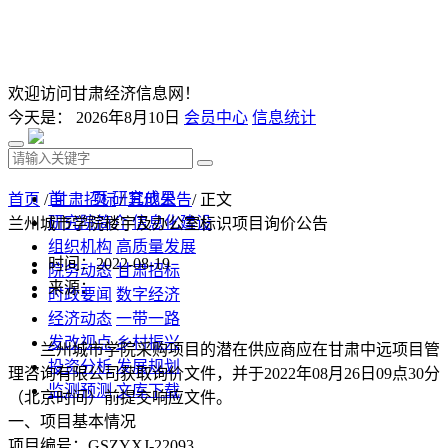
欢迎访问甘肃经济信息网！
今天是：
2026年8月10日
会员中心
信息统计
首 页
研究成果
首页
/
甘肃招标
/
其他公告
/ 正文
研究院简介
信息化建设
兰州城市学院楼宇及办公室标识项目询价公告
组织机构
高质量发展
时间：2022-08-19
院务动态
甘肃招标
来源：
时政要闻
数字经济
经济动态
一带一路
发改视点
乡村振兴
兰州城市学院采购项目的潜在供应商应在甘肃中远项目管
投资分析
发展规划
理咨询有限公司获取询价文件，并于2022年08月26日09点30分
监测预测
文库下载
（北京时间）前提交响应文件。
一、项目基本情况
项目编号：GSZYXJ-22093