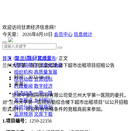
欢迎访问甘肃经济信息网！
今天是：
2026年8月10日
会员中心
信息统计
首 页
研究成果
首页
/
甘肃招标
/
其他公告
/ 正文
研究院简介
信息化建设
兰州大学第一医院后勤综合楼下超市出租项目招租公告
组织机构
高质量发展
时间：2022-08-19
院务动态
甘肃招标
来源：
时政要闻
数字经济
经济动态
一带一路
甘肃中金国际招标有限公司受
兰州大学第一医院
的委托，
发改视点
乡村振兴
对
“兰州大学第一医院后勤综合楼下超市出租项目”以公开
招租
投资分析
发展规划
形式进行，欢迎符合资格条件的
竞租商
前来参加。
监测预测
文库下载
1.
项目
编号：
1259-
22356