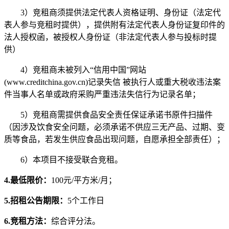
3）
竞租商
须提供法定代表人资格证明、身份证（法定代
表人参与
竞租
时提供），提供附有法定代表人身份证复印件的
法人授权函，被授权人身份证（非法定代表人参与投标时提
供）
4
）
竞租商
未被列入
“信用中国”网站
(www.creditchina.gov.cn)记录失信 被执行人或重大税收违法案
件当事人名单或政府采购严重违法失信行为记录名单
；
5）竞租商需提供食品安全责任保证承诺书原件扫描件
（因涉及饮食安全问题，必须承诺不供应三无产品、过期、变
质等食品，若发生供应食品出现问题，自愿承担全部责任）；
6
）本项目不接受联合
竞租
。
4
.
最低限价
：
100
元
/平方米/月
；
5
.
招租
公告期限：
5个工作日
6
.
竞租方法
：
综合评分法。