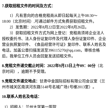
7
.获取
招租
文件的时间及方式：
1）凡有意向的合格
竞租商
从即日起每天上午
08
:
3
0～
1
8
:
0
0（北京时间）
,
可通过邮件方式免费获取
招租
文件。
2
）发售期：
2022
年
8
月
22
日至
2022
年
8
月
26
日
。
3
）获取
招租
文件方式为网上登记：
竞租商
须将企业法人
授权委托书、法人身份证复印件及代理人身份证复印件、企业
营业执照复印件
、
《食品经营许可证
》
复印件、
联系人
姓名
及
电话，加盖公章扫描发送至
396115270@qq.com，审核合格
后，我单位工作人员会回复发送
招租
文件。
8
.
竞租文件
递交截止时间：
2022
年
9
月
13
日
上午
09
：
00分
（北
京时间），逾期不予受理。
9
.
竞租文件
递交地点：
甘肃中金国际招标有限公司会议室（
兰
州市城关区南滨河东路
5148号名城广场1号楼2013室
）
。
1
0
.联系人姓名及电话：
1
）
招租
人：兰州大学第一医院