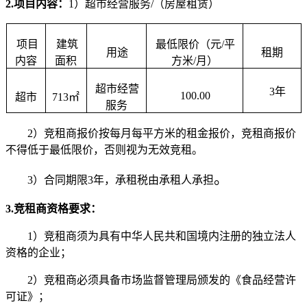
2.
项目
内容：
1）超市经营服务/（房屋租赁）
项目
建筑
最低限价（元
/平
用途
租期
内容
面积
方米/月）
超市经营
3年
100.00
超市
713
㎡
服务
2）
竞租商
报价按每月每平方米的租金报价，
竞租商
报价
不得低于最低限价，否则视为无效
竞租
。
。
3）合同期限3年，
承租
税由
承租
人承担
3.
竞租商
资格要求：
1）
竞租商
须为具有中华人民共和国境内注册的独立法人
资格的企业；
2）
竞租商
必须具备市场监督管理局颁发的《食品经营许
可证》；