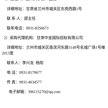
详细地址：
甘肃省兰州市城关区东岗西路
1号
联
系
人：
邵主任
联系电话：
0931-8356673
2）采购代理机构：甘肃中金国际招标有限公司
详细地址：
兰州市城关区南滨河东路
5148号名城广场1号楼
2013室
联系人：
李兴龙
杨阳
电
话：0931-8179
67
7
传
真：0931-4634577
电子邮箱：
396115270@qq.com