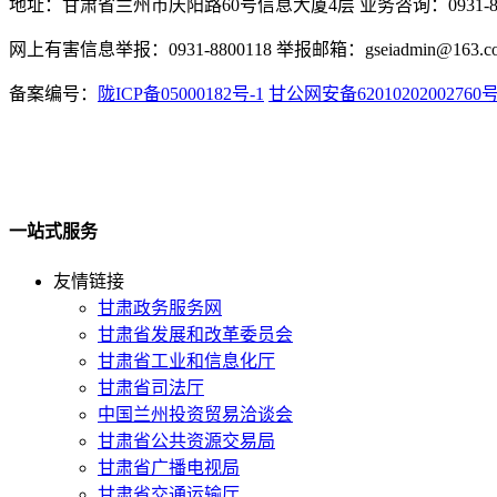
地址：甘肃省兰州市庆阳路60号信息大厦4层 业务咨询：0931-880
网上有害信息举报：0931-8800118 举报邮箱：gseiadmin@163.c
备案编号：
陇ICP备05000182号-1
甘公网安备62010202002760
一站式服务
友情链接
甘肃政务服务网
甘肃省发展和改革委员会
甘肃省工业和信息化厅
甘肃省司法厅
中国兰州投资贸易洽谈会
甘肃省公共资源交易局
甘肃省广播电视局
甘肃省交通运输厅