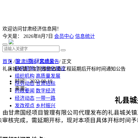
欢迎访问甘肃经济信息网！
今天是：
2026年8月7日
会员中心
信息统计
首 页
研究成果
首页
/
甘肃招标
/
其他公告
/ 正文
研究院简介
信息化建设
礼县城关镇卫生院维修改造工程延期后开标时间通知公告
组织机构
高质量发展
时间：2022-08-19
院务动态
甘肃招标
来源：
时政要闻
数字经济
经济动态
一带一路
礼县城
发改视点
乡村振兴
由甘肃国经项目管理有限公司代理发布的礼县城关镇
投资分析
发展规划
未审核完成，需延期开标，
现对本项目
具体开标时间
予
监测预测
文库下载