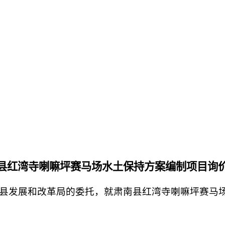
县
红湾寺
喇嘛坪赛马场水土保持方案编制项目
询
县发展和改革局
的委托，就肃南县红湾寺喇嘛坪赛马