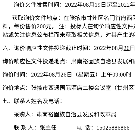
询价文件发售时间：
20
22
年
08
月
19
日起至
20
22
获取
询价文件地点：在张掖市甘州区名门首府
西
料
，每份售价
200元
。
注：投标人在
询价响应性
文件
站或关注信息公布栏而未获取相关信息，对其产生的
六、询价响应性文件投递截止时间：
20
22
年
08
月
26
询价响应性文件投递地点：
肃南裕固族自治县发展和
询价时间：
20
22
年
08
月
26
日（星期
五
）
上
午
09
:
00
询价地点：张掖市西遇国际酒店二楼会议室（甘州区
七、
联系人姓名及电话：
采购人：
肃南裕固族自治县发展和改革局
联
系
人：
张主任
电
话：
15025886866