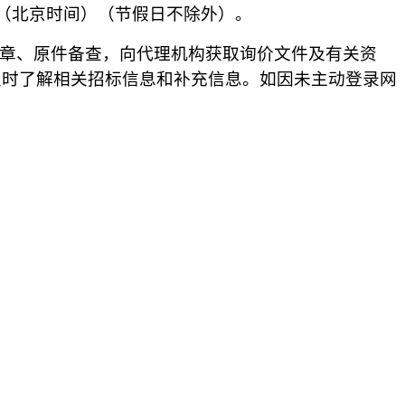
7：00（北京时间）（节假日
不
除外）。
章、原件备查
，
向代理机构获取
询价
文件及有关资
及时了解相关招标信息和补充信息。如因未主动登录网