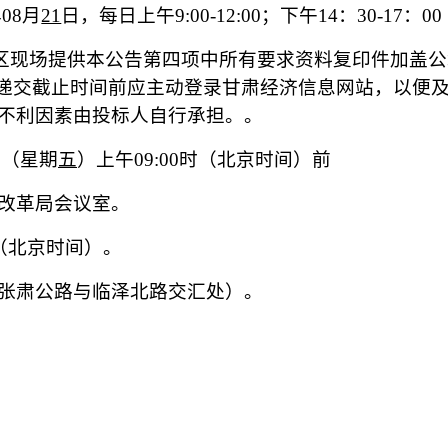
年
08
月
21
日，每日上午
9:00-12:00；下午14：30-1
区
现场提供本公告第
四
项中所有要求资料复印件加盖公
递交截止时间前应主动登录甘肃经济信息网站，以便
不利因素由投标人自行承担。。
日（星期
五
）
上
午
09
:
00时（北京时间）前
改革局会议
室。
时（北京时间）。
张肃公路与临泽北路交汇处）
。