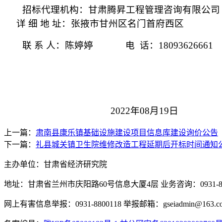
招标代理机构：
甘肃腾昇工程管理咨询有限公司
详
细
地
址：张掖市甘州区名门首府
西区
联
系
人：
陈婷婷
电
话：
18093626661
20
22
年
08
月
19
日
上一篇：
肃南县康乐镇基础设施建设项目信息库建设询价公告
下一篇：
礼县城关镇卫生院维修改造工程延期后开标时间通知
主办单位：甘肃省经济研究院
地址：甘肃省兰州市庆阳路60号信息大厦4层 业务咨询：0931-880
网上有害信息举报：0931-8800118 举报邮箱：gseiadmin@163.c