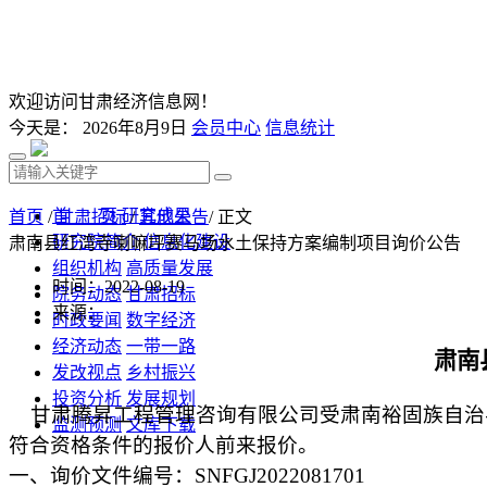
欢迎访问甘肃经济信息网！
今天是：
2026年8月9日
会员中心
信息统计
首 页
研究成果
首页
/
甘肃招标
/
其他公告
/ 正文
研究院简介
信息化建设
肃南县红湾寺喇嘛坪赛马场水土保持方案编制项目询价公告
组织机构
高质量发展
时间：2022-08-19
院务动态
甘肃招标
来源：
时政要闻
数字经济
经济动态
一带一路
肃南
发改视点
乡村振兴
投资分析
发展规划
甘肃腾昇工程管理咨询有限公司
受
肃南裕固族自治
监测预测
文库下载
符合资格条件的报价人前来报价。
一、询价文件编号：
SNFGJ
2022081701