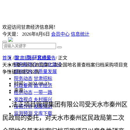
欢迎访问甘肃经济信息网！
今天是：
2026年8月6日
会员中心
信息统计
首 页
研究成果
首页
/
甘肃招标
/
其他公告
/ 正文
研究院简介
信息化建设
天水市秦州区民政局第二次全国地名普查档案归档采购项目竞
组织机构
高质量发展
争性磋商成交公告
院务动态
甘肃招标
时间：2022-08-23
时政要闻
数字经济
来源：
经济动态
一带一路
发改视点
乡村振兴
法正项目管理集团有限公司
受
天水市秦州区
投资分析
发展规划
监测预测
文库下载
民政局
的委托，对
天水市秦州区民政局第二次