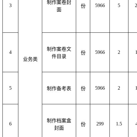
制作案卷封
3
5966
5
份
面
制作案卷文
4
5966
2
份
件目录
业务类
5
5966
2
制作备考表
份
制作档案盒
6
299
1.5
份
封面