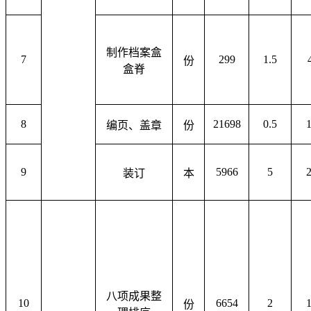
制作档案盒
7
299
1.5
份
盒脊
8
21698
0.5
编页、盖章
份
9
5966
5
装订
本
八项成果整
10
6654
2
份