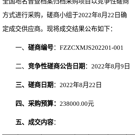
全国地名普查档案归档采购项目
以
竞争性磋商
方式进行采购，
磋商小组
于
2022年8月22日
确
定成交供应商。现将成交结果公布如下：
一、
磋商
编号
：
FZZCXMJS202201-001
二、
竞争性磋商公告
日期
：
2022年
8
月
9
日
三、
磋商
日期
：
2022年
8
月
22
日
四、采
购预算：
238000.00元
五、成交内容
：