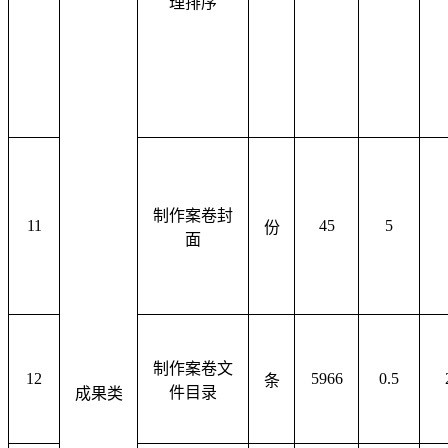
理排序
制作案卷封
11
45
5
份
面
制作案卷文
12
5966
0.5
条
件目录
成果类