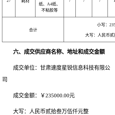
27
/
/
/
耗材
纸、
A4纸、
不粘胶等
小写：
23
合计
大写：人民币贰
六、成交供应商名称、地址和成交金额
成交单位：甘肃速度星锐信息科技有限公
司
成交金额：￥
235000.00元
大写：
人民币贰拾叁万伍仟元整