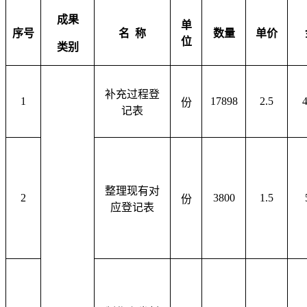
成果
单
序号
名
称
数量
单价
位
类别
补充过程登
1
17898
2.5
份
记表
整理现有对
2
3800
1.5
份
应登记表