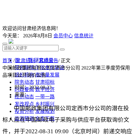
欢迎访问甘肃经济信息网！
今天是：
2026年8月8日
会员中心
信息统计
首 页
研究成果
首页
/
甘肃招标
/
其他公告
/ 正文
研究院简介
信息化建设
中国邮政集团有限公司定西市分公司 2022年第三季度劳保用
组织机构
高质量发展
品项目公开询价公告
院务动态
甘肃招标
时间：2022-08-23
时政要闻
数字经济
来源：
经济动态
一带一路
发改视点
乡村振兴
中国邮政集团有限公司定西市分公司的潜在投
投资分析
发展规划
监测预测
文库下载
标人应在中国邮政电子采购与供应平台获取
询价文
件，并于
202
2
-
08
-
31
09
:00（北京时间）前递交响应