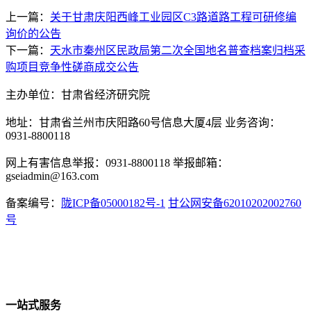
上一篇：
关于甘肃庆阳西峰工业园区C3路道路工程可研修编
询价的公告
下一篇：
天水市秦州区民政局第二次全国地名普查档案归档采
购项目竞争性磋商成交公告
主办单位：甘肃省经济研究院
地址：甘肃省兰州市庆阳路60号信息大厦4层 业务咨询：
0931-8800118
网上有害信息举报：0931-8800118 举报邮箱：
gseiadmin@163.com
备案编号：
陇ICP备05000182号-1
甘公网安备62010202002760
号
一站式服务