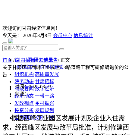
欢迎访问甘肃经济信息网！
今天是：
2026年8月8日
会员中心
信息统计
首 页
研究成果
首页
/
甘肃招标
/
其他公告
/ 正文
研究院简介
信息化建设
关于甘肃庆阳西峰工业园区C3路道路工程可研修编询价的公
组织机构
高质量发展
告
院务动态
甘肃招标
时间：2022-08-23
时政要闻
数字经济
来源：
经济动态
一带一路
发改视点
乡村振兴
投资分析
发展规划
根据西峰工业园区发展计划及企业入住需
监测预测
文库下载
求，经西峰区发展与改革局批准，计划修建西