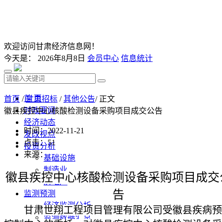
欢迎访问甘肃经济信息网！
今天是：
2026年8月8日
会员中心
信息统计
首 页
首页
/
甘肃招标
/
其他公告
/ 正文
时政要闻
徽县疾控中心核酸检测设备采购项目成交公告
经济动态
时间：2022-11-21
发改视点
点击：
51
投资分析
来源：
基础设施
制造业
徽县疾控中心核酸检测设备采购项目成交
房地产
告
监测预测
经济监测分析
甘肃世翔工程项目管理有限公司受徽县疾病预
监测数据汇总