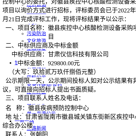
控制中心的委托，对徽县疾控中心核酸检测设备采
经济数据
项目以询价方式进行招标，评标委员会已于
2022
年
统计公报
月
21
日完成评标工作，现将评标结果予以公示：
高质量发展
水利
一、项目名称：徽县疾控中心核酸检测设备采购
污染防治
目
文化旅游
二、中标供应商及中标金额
生态修复
中标供应商：甘肃仪信科技有限公司
产业发展
中标金额：
929800.00
元
甘肃招标
公开招标
（大写：玖拾贰万玖仟捌佰元整）
中标公示
公示期限一天，公示期间投标人如对公示结果有
竞争性磋商/谈判
议，可直接向招标人提出书面质疑。
废标终止
三、项目联系人姓名及电话：
更正公告
其他公告
名 称：徽县疾病预防控制中心
单一来源公示
地 址：甘肃省陇南市徽县城关镇东街新区疾控中
一带一路
综合办公楼
丝路新闻
联系人：张朝阳
丝路文化