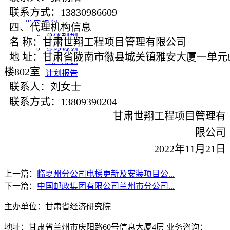
联系方式：
13830986609
发展动态
发展规划
四、代理机构信息
总体规划
名 称：甘肃世翔工程项目管理有限公司
专项规划
地 址：甘肃省陇南市徽县城关镇雅安大厦一单元
地区规划
楼
802
室
计划报告
联系人：刘女士
研究院动态
联系方式：
13809390204
甘肃世翔工程项目管理有
限公司
2022
年
11
月
21
日
上一篇：
临夏州分公司电梯更新及安装项目公...
下一篇：
中国邮政集团有限公司兰州市分公司...
主办单位：甘肃省经济研究院
地址：甘肃省兰州市庆阳路60号信息大厦4层 业务咨询：