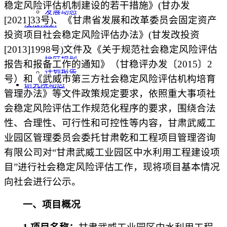
稳定风险评估机制建设的若干措施》(甘办发
发展动态
[2021]33号)、《甘肃省发展和改革委员会固定资产
发展规划
投资项目社会稳定风险评估办法》(甘发改投资
总体规划
专项规划
[2013]1998号)文件及《关于规范社会稳定风险评估
地区规划
报告和报备工作的通知》（甘稳评办发〔2015〕2
计划报告
号）和《武威市第三方社会稳定风险评估机构培育
研究院动态
管理办法》等文件政策规定要求，依照重大事项社
会稳定风险评估工作规范化程序的要求，围绕合法
性、合理性、可行性和可控性等内容，
甘肃武威工
业园区管理委员会
委托甘肃乾和工程项目管理咨询
有限公司对
“
甘肃武威工业园区中水利用工程建设项
目
”进行社会稳定风险评估工作，现将项目基本情况
向社会进行公示。
一、项目概况