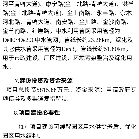
河至青啤大道)、康宁路(金山北路
-
青啤大道
)、洪祥
路(金山北路
-
青啤大道
)、金山南路、永丰路、杂木
河北路、青啤大道、南安路、金川路、金沙南路、
金羊南路、红崖路，中水利用管网采用管径为
Dell0
~
De200中水管网
，
管线长约
23.26km
，
绿化及
其它供水管采用管径为
De63
，
管线长约
51.60km
，
用于市政建设、厂区建设、环境污染整治及绿化用
水
。
7.建设投资及资金来源
项目总投资
5815.66万元
。资金来源
：
申请政府专
项债券及多渠道筹措解决。
8.项目建设必要性
（
1）项目建设可缓解园区用水供需矛盾，优化
园区用水结构。