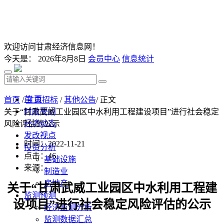
欢迎访问甘肃经济信息网！
今天是：
2026年8月8日
会员中心
信息统计
首 页
首页
/
甘肃招标
/
其他公告
/ 正文
时政要闻
关于“甘肃武威工业园区中水利用工程建设项目”进行社会稳定
经济动态
风险评估的公示
发改视点
时间：2022-11-21
投资分析
点击：
46
基础设施
来源：
制造业
房地产
关于
“
甘肃武威工业园区中水利用工程建
监测预测
设项目
”进行社会稳定风险评估的公示
经济监测分析
监测数据汇总