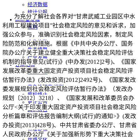
经济数据
统计公报
为充分了解社会各界对
“
甘肃武威工业园区中水
高质量发展
利用工程建设项目
”社会稳定风险的意见和诉求，加
水利
强公众参与，准确识别社会稳定风险因素，制定风
污染防治
文化旅游
险防范和化解措施。根据《中共中央办公厅、国务
生态修复
院办公厅关于建立健全重大决策社会稳定风险评估
产业发展
机制的指导意见(试行)》(中办发[2012]2号)、《国家
甘肃招标
发展改革委重大固定资产投资项目社会稳定风险评
公开招标
估暂行办法》(发改投资[2012]2492号)、《国家发改
中标公示
竞争性磋商/谈判
委发展规划社会稳定风险评估暂行办法》（发改办
废标终止
规划〔2012〕3218）、《国家发展和改革委员会办
更正公告
公厅<关于印发重大固定资产投资项目社会稳定风险
其他公告
分析篇章和评估报告编制大纲(试行)的通知>》(发改
单一来源公示
办投资[2013]428号)、中共甘肃省委办公厅、甘肃省
一带一路
丝路新闻
人民政府办公厅《关于加强新形势下重大决策社会
丝路文化