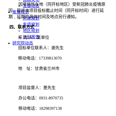
因项目所在地（同开标地区）受新冠肺炎疫情原
发展动态
因，现将本项目投标截止时间（同开标时间）进行延
发展规划
期﹐延期的具体时间及地点另行通知。
总体规划
专项规划
四、
联系方式
地区规划
计划报告
采
购
人：某单位
研究院动态
招标单位联系人：谢先生
移动电话：
17339813070
地
址：甘肃省兰州市
项目监督人：葸先生
办公电话：
0931-8970735
移动电话：
18298397138