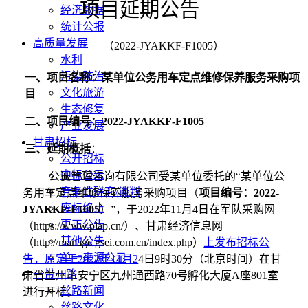
项目延期
公告
经济数据
统计公报
高质量发展
（
2022-JYAKKF-F1005）
水利
污染防治
一、
项目名称：某单位公务用车定点维修保养服务采购项
文化旅游
目
生态修复
二、项目编号
：
2022-JYAKKF-F1005
产业发展
甘肃招标
三、延期概括
：
公开招标
中标公示
公诚管理咨询有限公司受某单位委托
的
“某单位公
竞争性磋商/谈判
务用车定点维修保养服务采购项目
（
项目编号
：
2022-
废标终止
JYAKKF-F1005
）
”，于2022年1
1
月
4
日
在军队采购网
更正公告
（
https://www.plap.cn/）、甘肃经济信息网
其他公告
（http://manage.gsei.com.cn/index.php）
上发布招标公
单一来源公示
告，原定于
2022年11月
2
4
日
9时30分（北京时间）在甘
一带一路
肃省兰州市安宁区九州通西路70号孵化大厦A座801室
丝路新闻
进行开标。
丝路文化