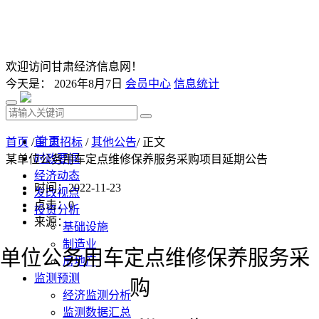
欢迎访问甘肃经济信息网！
今天是：
2026年8月7日
会员中心
信息统计
首 页
首页
/
甘肃招标
/
其他公告
/ 正文
时政要闻
某单位公务用车定点维修保养服务采购项目延期公告
经济动态
时间：2022-11-23
发改视点
点击：
0
投资分析
来源：
基础设施
制造业
某单位公务用车定点维修保养服务采
房地产
监测预测
购
经济监测分析
监测数据汇总