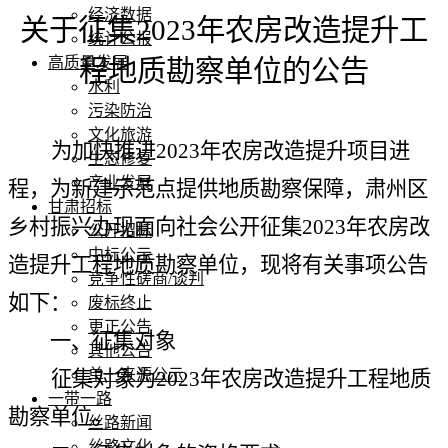
经济数据
关于征集
2023年农房改造提升工
统计公报
高质量发展
程地质勘察单位的公告
水利
污染防治
文化旅游
为加快推进
2023年农房改造提升项目进
生态修复
产业发展
程，为新建示范点提供地质勘察保障，肃州区
甘肃招标
乡村振兴办现面向社会公开征集2023年农房改
公开招标
中标公示
造提升工程地质勘察单位，现将有关事项公告
竞争性磋商/谈判
如下：
废标终止
更正公告
一、征集对象
其他公告
单一来源公示
征集对象为
2023年农房改造提升工程地质
一带一路
勘察单位。
丝路新闻
丝路文化