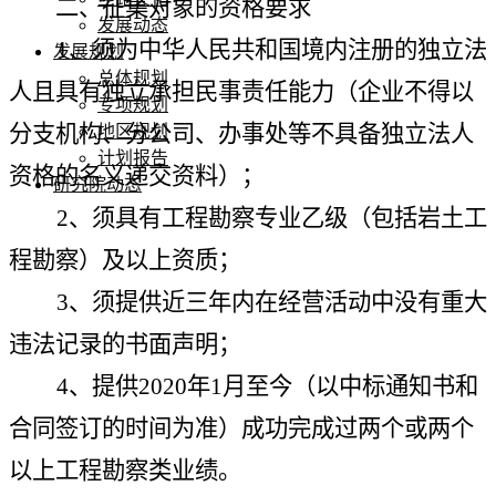
二、征集对象的资格要求
发展动态
1、须为中华人民共和国境内注册的独立法
发展规划
总体规划
人且具有独立承担民事责任能力（企业不得以
专项规划
分支机构、分公司、办事处等不具备独立法人
地区规划
计划报告
资格的名义递交资料）；
研究院动态
2、须具有工程勘察专业乙级（包括岩土工
程勘察）及以上资质；
3、须提供近三年内在经营活动中没有重大
违法记录的书面声明；
4、提供2020年1月至今（以中标通知书和
合同签订的时间为准）成功完成过两个或两个
以上工程勘察类业绩。