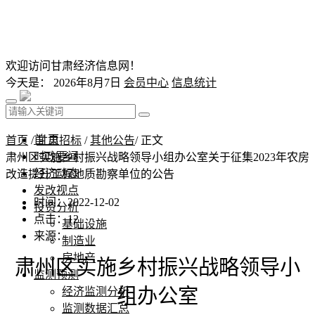
欢迎访问甘肃经济信息网！
今天是：
2026年8月7日
会员中心
信息统计
首 页
首页
/
甘肃招标
/
其他公告
/ 正文
时政要闻
肃州区实施乡村振兴战略领导小组办公室关于征集2023年农房
经济动态
改造提升工程地质勘察单位的公告
发改视点
时间：2022-12-02
投资分析
点击：
12
基础设施
来源：
制造业
房地产
肃州区实施乡村振兴战略领导小
监测预测
组办公室
经济监测分析
监测数据汇总