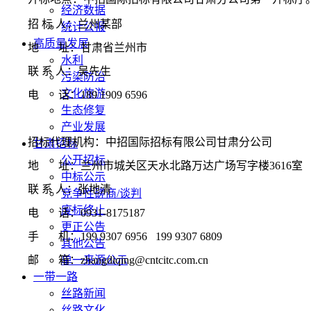
经济数据
招
标
人：兰州某部
统计公报
高质量发展
地
址：甘肃省兰州市
水利
联
系
人：吴先生
污染防治
文化旅游
电
话：
189 1909 6596
生态修复
产业发展
招标代理机构：中招国际招标有限公司甘肃分公司
甘肃招标
公开招标
地
址：兰州市城关区天水北路万达广场写字楼
3616
室
中标公示
联
系
人：张地清
竞争性磋商/谈判
废标终止
电
话：
0931-8175187
更正公告
手
机：
199 9307 6956 199 9307 6809
其他公告
邮
箱：
单一来源公示
zhangdiqing@cntcitc.com.cn
一带一路
丝路新闻
丝路文化