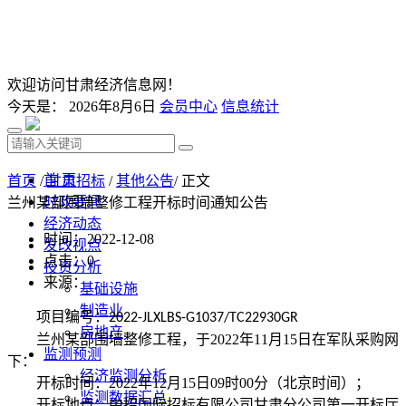
欢迎访问甘肃经济信息网！
今天是：
2026年8月6日
会员中心
信息统计
首 页
首页
/
甘肃招标
/
其他公告
/ 正文
时政要闻
兰州某部围墙整修工程开标时间通知公告
经济动态
时间：2022-12-08
发改视点
点击：
0
投资分析
来源：
基础设施
制造业
项目编号：
2022-JLXLBS-G1037/TC22930GR
房地产
兰州某部围墙整修工程，于
2022
年
11
月
15
日在军队采购网
监测预测
下：
经济监测分析
开标时间：
2022
年
12
月
15
日
09
时
00
分（北京时间）；
监测数据汇总
开标地点：
中招国际招标有限公司甘肃分公司第一开标厅