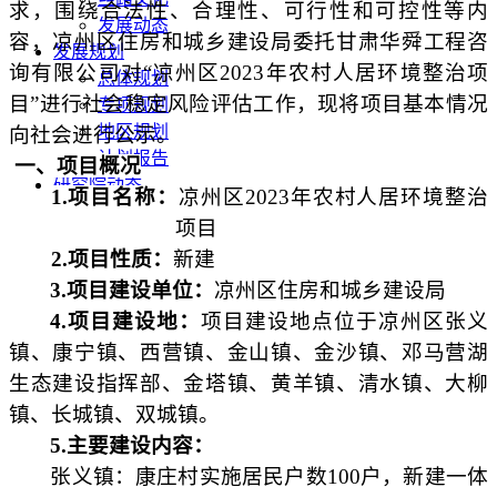
求，围绕合法性、合理性、可行性和可控性等内
发展动态
容，凉州区住房和城乡建设局委托甘肃华舜工程咨
发展规划
询有限公司对“凉州区2023年农村人居环境整治项
总体规划
目”进行社会稳定风险评估工作，现将项目基本情况
专项规划
地区规划
向社会进行公示。
计划报告
一、项目概况
研究院动态
1.项目名称：
凉州区
2023年农村人居环境整治
项目
2.项目性质：
新建
3
.项目建设单位：
凉州区住房和城乡建设局
4
.项目建设地：
项目建设地点位于凉州区张义
镇、康宁镇、西营镇、金山镇、金沙镇、邓马营湖
生态建设指挥部、金塔镇、黄羊镇、清水镇、大柳
镇、长城镇、双城镇。
5
.主要建设内容：
张义镇：康庄村实施居民户数
100户，新建一体