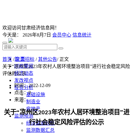
欢迎访问甘肃经济信息网！
今天是：
2026年8月7日
会员中心
信息统计
首 页
首页
/
甘肃招标
/
其他公告
/ 正文
时政要闻
关于“凉州区2023年农村人居环境整治项目”进行社会稳定风险
经济动态
评估的公示
发改视点
时间：2022-12-09
投资分析
点击：
0
基础设施
来源：
制造业
房地产
关于
“
凉州区
年农村人居环境整治项目
”进
2023
监测预测
行社会稳定风险评估的公示
经济监测分析
监测数据汇总