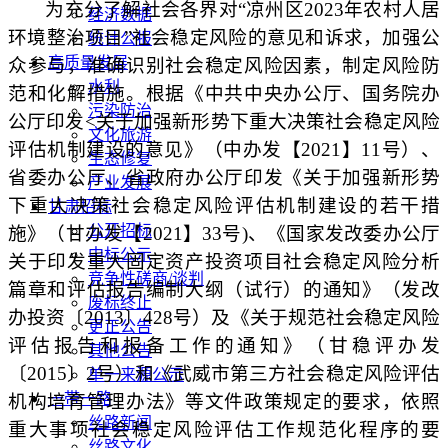
为充分了解社会各界对
“凉州区2023年农村人居
经济数据
环境整治项目”社会稳定风险的意见和诉求，加强公
统计公报
高质量发展
众参与，准确识别社会稳定风险因素，制定风险防
水利
范和化解措施。根据《中共中央办公厅、国务院办
污染防治
公厅印发<关于加强新形势下重大决策社会稳定风险
文化旅游
评估机制建设的意见》（中办发【2021】11号）、
生态修复
省委办公厅、省政府办公厅印发《关于加强新形势
产业发展
下重大决策社会稳定风险评估机制建设的若干措
甘肃招标
公开招标
施》（甘办发【2021】33号)、《国家发改委办公厅
中标公示
关于印发重大固定资产投资项目社会稳定风险分析
竞争性磋商/谈判
篇章和评估报告编制大纲（试行）的通知》（发改
废标终止
办投资〔2013〕428号）及《关于规范社会稳定风险
更正公告
评估报告和报备工作的通知》（甘稳评办发
其他公告
〔2015〕2号）和《武威市第三方社会稳定风险评估
单一来源公示
一带一路
机构培育管理办法》等文件政策规定的要求，依照
丝路新闻
重大事项社会稳定风险评估工作规范化程序的要
丝路文化