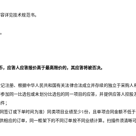
内容详见技术规范书
。
。
币，应答人应答报价高于最高限价的，其应答将被否决。
登记注册、根据中华人民共和国有关法律合法成立并存续的独立于采购人
得参加同一比选包或未划分比选包的同一项目的应答，并提供应答人控股
描件；
同签订或下单时间为准）同类项目业绩至少
1
份，且单项合同金额不低于
供相应的订单，同一框架下的不同订单按不同业绩计算。扫描件须清晰