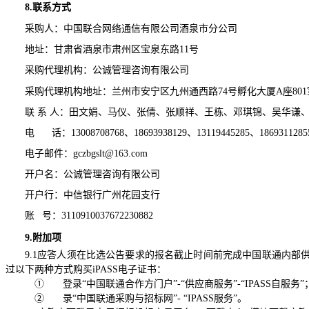
8.
联系方式
采购人：中国联合网络通信有限公司酒泉市分公司
地址：甘肃省酒泉市肃州区宝泉东路
11
号
采购代理机构：公诚管理咨询有限公司
采购代理机构地址：兰州市安宁区九州通西路
74
号孵化大厦
A
座
801
联 系 人：田文娟、马仪、张倩、张顺祥、王栋、邓琪锦、吴华谦
电
话：
13008708768
、
18693938129
、
13119445285
、
1869311285
电子邮件：
gczbgslt@163.com
开户名：公诚管理咨询有限公司
开户行：中信银行广州花园支行
账
号：
3110910037672230882
9.
附加项
9.1
应答人须在比选公告要求的报名截止时间前完成中国联通内部
过以下两种方式购买
iPASS
电子证书：
①
登录“中国联通合作方门户”
-
“供应商服务”
-
“
IPASS
自服务”
②
录“中国联通采购与招标网”
-
“
IPASS
服务”。