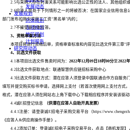
2.5
与采购人存在利害关系可能影响比选公正性的法人、其他组织
发展动态
2.6
应答人现处于下列情形之一的将被否决：在国家企业信用信息
发展规划
部门发布的拖欠农民工工资“黑名单”内的；
总体规划
专项规划
2.7
不接受联合体应答。
地区规划
3
、资格审查方法
计划报告
本项目将进行资格后审，资格审查标准和内容见比选文件第三章“评
研究院动态
4
、比选文件获取
4.
1
本项目比选文件售卖时间为：
2022
年
12
月
09
日
18
时
00
分
至
2022
4.2
比选文件获取地点：联通智慧供应链招标采购中心
4.3
比选文件获取方式：潜在应答人须登录中国联通合作方自服务
填写并提交购买标书申请，选择网上支付（若首次使用网上支付方式，
格式，潜在应答人须在网站右上角下载中心下载相应程序并安装该驱动
4.4
诚
E
招登记信息
（供潜在应答人自助开具发票）
4.4.1
注册：请登录诚
E
招电子采购交易平台（
https://www.chengezh
《应答人
&
供应商操作手册》。
4.4.2
添加订单：登录诚
E
招电子采购交易平台，点击【商机发现】