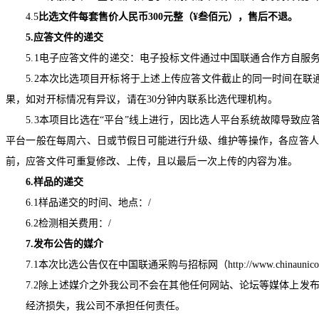
4.5
比选文件每套售价人民币
300
元整（
¥
叁佰元），售后不退。
5.
应答文件的递交
5.1
电子应答文件的递交：电子投标文件通过中国联通合作方自服
5.2
本次比选项目开标将于上述上传应答文件截止的同一时间在联
果，如对开标情况有异议，请在
30
分钟内联系比选代理机构。
5.3
本项目比选在“平台”线上进行，因比选人平台系统故障导致应
平台一般在每周六、日或节假日可能进行升级、维护等操作，各应答人
前，应答文件可重复修改、上传，且以最后一次上传的内容为准。
6.
样品的递交
6.1
样品递交的时间、地点：
/
6.2
检测相关费用：
/
7.
发布公告的媒介
7.1
本次比选公告仅在中国联通采购与招标网（
http://www.chinaunic
7.2
除上述媒介之外我公司不会在其他任何网站、论坛等媒体上发
经济损失，我公司不承担任何责任。