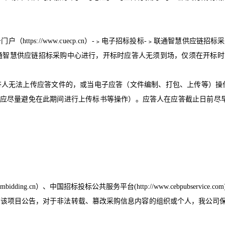
务门户（
https://www.cuecp.cn
）
-
﹥电子招标投标
-
﹥联通智慧供应链招标采
通智慧供应链招标采购中心进行，开标时应答人无须到场，仅须在开标时
答人无法上传应答文件的，或当电子应答（文件编制、打包、上传等）操
应尽量避免在此期间进行上传标书等操作）。应答人在应答截止日前尽
ombidding.cn
）、中国招标投标公共服务平台
(http://www.cebpubservice.com
布该项目公告，对于非法转载、篡改采购信息内容的组织或个人，我公司