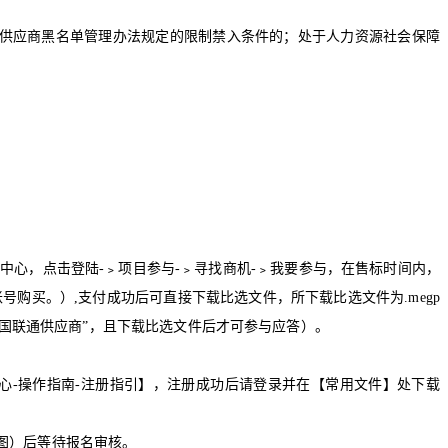
供应商黑名单管理办法规定的限制禁入条件的；处于人力资源社会保障
购中心，点击登陆
-
﹥项目参与
-
﹥寻找商机
-
﹥我要参与，在售标时间内，
账号购买。）
,
支付成功后可直接下载比选文件，所下载比选文件为
.megp
国联通供应商”，且下载比选文件后才可参与应答）。
心
-
操作指南
-
注册指引】，注册成功后请登录并在【常用文件】处下载
图）后等待报名审核。