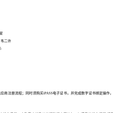
室
、韦二许
5
供应商注册流程；同时须购买
iPASS
电子证书，并完成数字证书绑定操作
；