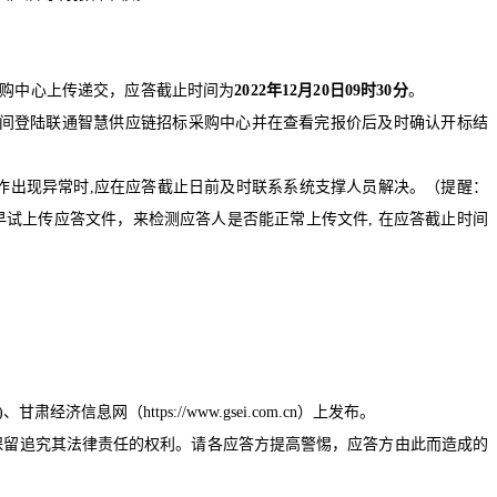
购中心上传递交，应答截止时间为
2022
年
12
月
20
日
09
时
30
分
。
间登陆联通智慧供应链招标采购中心并在查看完报价后及时确认开标结
作出现异常时
,
应在应答截止日前及时联系系统支撑人员解决。（提醒：
早试上传应答文件，来检测应答人是否能正常上传文件
,
在应答截止时间
)
、甘肃经济信息网（
https://www.gsei.com.cn
）上发布。
保留追究其法律责任的权利。请各应答方提高警惕，应答方由此而造成的