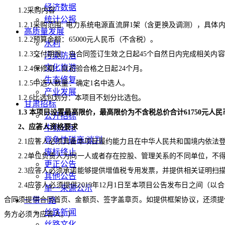
经济数据
1.2
采购内容
统计公报
1.2.1
采购范围
:
电力系统电源直流屏
1
架（含更换及调测），具体
高质量发展
1.2.2
预算金额：
65000
元人民币（不含税）。
水利
1.2.3
交付期限：自合同签订生效之日起
45
个自然日内完成相关内容
污染防治
文化旅游
1.2.4
保修期：自初验合格之日起
24
个月。
生态修复
1.2.5
中选人数量：确定
1
名中选人。
产业发展
1.2.6
比选包划分：本项目不划分比选包。
甘肃招标
1.3
本项目设置最高限价，最高限价为不含税总价合计
61750
元人民
公开招标
2
、应答人资格要求
中标公示
竞争性磋商/谈判
2.1
应答人必须具备本项目履约能力且在中华人民共和国境内依法
废标终止
2.2
单位负责人为同一人或者存在控股、管理关系的不同单位，不
更正公告
2.3
应答人必须承诺能够提供增值税专用发票，并提供相关证明扫
其他公告
2.4
应答人必须提供
2019
年
12
月
1
日至本项目公告发布日之间（以合
单一来源公示
合同须提供合同首页、金额页、签字盖章页。如提供框架协议，还须提
一带一路
丝路新闻
务方必须为应答人。）
丝路文化