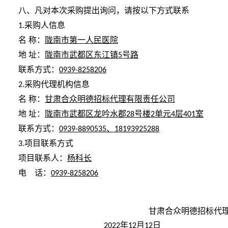
八、凡对本次采购提出询问，请按以下方式联系
采购人信息
1.
名
称：
陇南市第一人民医院
地
址：
陇南市武都区东江镇
号路
5
联系方式：
0939-8258206
采购代理机构信息
2.
名
称：
甘肃合众明德招标代理有限责任公司
地
址：
陇南市武都区龙吟水郡
号楼
单元
层
室
28
2
4
401
联系方式：
、
0939-8890535
18193925288
项目联系方式
3.
项目联系人：
杨科长
电 话：
0939-8258206
甘肃合众明德招标代
年
月
日
2022
12
12