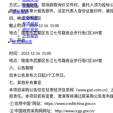
方式：现场获取，现场获取询价文件时，委托人须为投标
发展动态
原件、财务审计报告原件、法定代表人身份证复印件、被
发展规划
总体规划
四、响应文件提交
专项规划
截止时间：
2022-12-16 15:00
地区规划
地点：陇南市武都区东江七号路商业步行街
区
室
C
309
计划报告
五、开启
研究院动态
时间：
2022-12-16 15:00
地点：陇南市武都区东江七号路商业步行街
区
室
C
309
六、公告期限
自本公告发布之日起
个工作日。
3
七、其他补充事宜
本
项目采购
公告
仅
在甘肃经济信息网（
）
www.gsei.com.cn
担责任。本项目若有
变
更
、澄清等
将通过原采购公告发布
信用中国
网站：
①
”
https://www.creditchina.gov.cn
中国政府采购网网址：
②
http://www.ccgp.gov.cn/