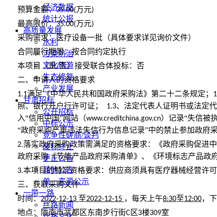
经济数据
预算金额：
万元
35.00(
)
统计公报
最高限价：
万元
35.00(
)
高质量发展
采购需求：医疗设备一批（具体要求详见询价文件）
水利
合同履行期限：按合同约定执行
污染防治
文化旅游
本项目（是
否）接受联合体投标：否
/
生态修复
二、申请人的资格要求
产业发展
满足《中华人民共和国政府采购法》第二十二条规定；
1.1
1
甘肃招标
照、银行开户行许可证；
、法定代表人证明书或法定
1.3
公开招标
入“信用中国”网站（
）记录“失信被
www.creditchina.gov.cn
中标公示
“政府采购严重违法失信行为信息记录”中的禁止参加政府
竞争性磋商/谈判
落实政府采购政策需满足的资格要求：《政府采购促进中
2.
废标终止
政府采购《节能产品政府采购清单》、《环境标志产品政
更正公告
其他公告
本项目的特定资格要求：供应商须具有医疗器械经营许
3.
单一来源公示
三、获取采购文件
一带一路
时间：
至
，每天上午
至
，下
2022-12-13
2022-12-15
8:30
12:00
丝路新闻
地点：陇南市武都区东南步行街
区
楼
室
C
3
309
丝路文化