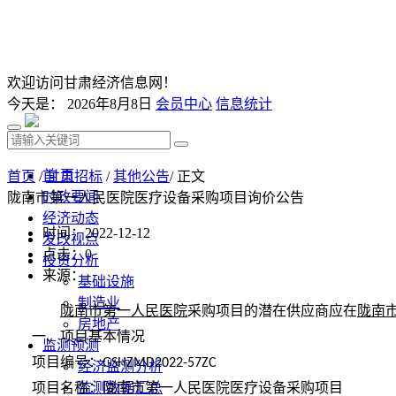
欢迎访问甘肃经济信息网！
今天是：
2026年8月8日
会员中心
信息统计
首 页
首页
/
甘肃招标
/
其他公告
/ 正文
时政要闻
陇南市第一人民医院医疗设备采购项目询价公告
经济动态
时间：2022-12-12
发改视点
点击：
0
投资分析
来源：
基础设施
制造业
陇南市第一人民医院
采购项目的潜在供应商应在
陇南
房地产
一、项目基本情况
监测预测
项目编号：
GSHZMD2022-57ZC
经济监测分析
项目名称：陇南市第一人民医院医疗设备采购项目
监测数据汇总