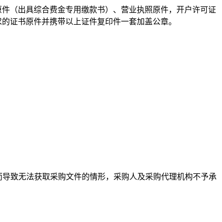
原件（出具综合费金专用缴款书）、营业执照原件，开户许可证
求的证书原件并携带以上证件复印件一套加盖公章。
而导致无法获取
采购
文件的情形，
采购
人及
采购
代理机构不予承