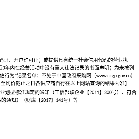
码证、开户许可证；或提供具有统一社会信用代码的营业执
近
年内在经营活动中没有重大违法记录的书面声明；为未被列
3
失信行为”记录名单；不处于中国政府采购网（
）
www.ccgp.gov.cn
起至询价截止之日各供应商自行在以上网站查询的结果为准】
业划型标准规定的通知（工信部联企业【
】
号）、符合
2011
300
策的通知》（财库【
】
号）等
2017
141