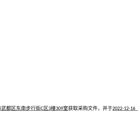
市武都区东南步行街
区
楼
室
获取采购文件，并于
C
3
309
2022-12-16 