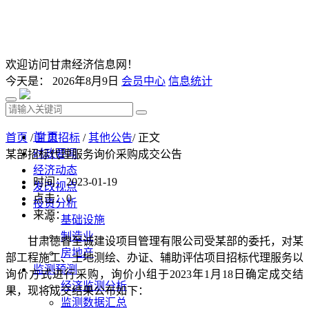
欢迎访问甘肃经济信息网！
今天是：
2026年8月9日
会员中心
信息统计
首 页
首页
/
甘肃招标
/
其他公告
/ 正文
时政要闻
某部招标代理服务询价采购成交公告
经济动态
时间：2023-01-19
发改视点
点击：
0
投资分析
来源：
基础设施
制造业
甘肃德睿至诚建设项目管理有限公司受某部的委托，对
某
房地产
部工程施工、
土地测绘、办证、辅助评估
项目招标代理服务以
监测预测
询价方式进行采购，询价小组于
2023
年
1
月
18
日确定成交结
经济监测分析
果，现将成交结果公布如下：
监测数据汇总