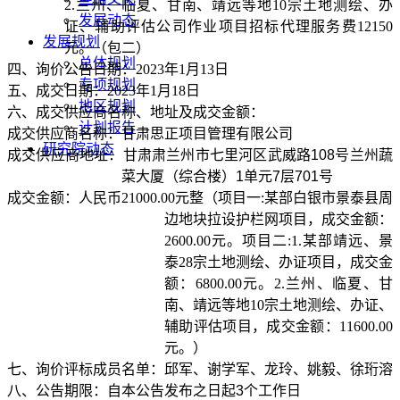
2.
兰州、临夏、甘南、靖远等地
10
宗土地测绘、办
发展动态
证、辅助评估公司作业项目招标代理服务费
12150
发展规划
元。（包二）
总体规划
四、
询价公告日期：
2023
年
1
月
13
日
专项规划
五、
成交日期：
2023
年
1
月
18
日
地区规划
六、
成交供应商名称、地址及成交金额：
计划报告
成交供应商名称：甘肃思正项目管理有限公司
研究院动态
成交供应商地址：甘肃肃兰州市七里河区武威路
108
号兰州蔬
菜大厦（综合楼）
1
单元
7
层
701
号
成交金额：人民币
21000.00
元整（项目一
:
某部白银市景泰县周
边地块拉设护栏网项目，成交金额：
2600.00
元。项目二
:1.
某部靖远、景
泰
28
宗土地测绘、办证项目，成交金
额：
6800.00
元。
2.
兰州、临夏、甘
南、靖远等地
10
宗土地测绘、办证、
辅助评估项目，成交金额：
11600.00
元。）
七、
询价评标成员名单：邱军、谢学军、龙玲、姚毅、徐珩溶
八、
公告期限：自本公告发布之日起
3
个工作日