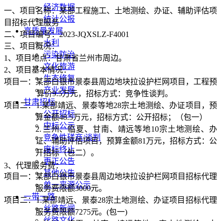
经济数据
一、
项目名称：某部工程施工、
土地测绘、办证、辅助评估
项
统计公报
目招标代理服务
高质量发展
二、
项目编号：
2023-JQXSLZ-F4001
水利
三、
项目概况：
污染防治
1、
项目地点：甘肃省兰州市周边。
文化旅游
2、
项目基本情况：
生态修复
项目一：某部白银市景泰县周边地块拉设护栏网项目，工程预
产业发展
算价
9.5
万元，招标方式：竞争性谈判。
甘肃招标
项目二：
1.
某部靖远、景泰
等地
28
宗土地测绘、办证项目，预
公开招标
算金额
48.5
万元，招标方式：公开招标；（包一）
中标公示
2.
兰州、临夏、甘南、靖远等地
10
宗土地测绘、办
竞争性磋商/谈判
证、辅助评估项目，预算金额
81
万元，招标方式：公
废标终止
开招标（包二）。
更正公告
3、
代理服务费：
其他公告
项目一：某部白银市景泰县周边地块拉设护栏网项目招标代理
单一来源公示
服务费限额
3000
元。
一带一路
项目二：
1.
某部靖远、景泰
28
宗土地测绘、办证项目招标代理
丝路新闻
服务费限额
7275
元。
(
包一
)
丝路文化