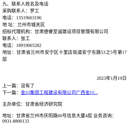
九、
联系人姓名及电话
采购联系人：罗工
电话：
13519663196
地 址：兰州市城关区
招标代理机构
：甘肃德睿至诚建设项目管理有限公司
联系人：
张工
电话：
18919065282
地址：甘肃省兰州市安宁区十里店街道安宁东路
53
之
5
号第
17
层
2023
年
1
月
19
日
上一篇：没有了
下一篇：
金川集团工程建设有限公司广西金川...
主办单位：甘肃省经济研究院
地址：甘肃省兰州市庆阳路60号信息大厦4层 业务咨询：
0931-8800133