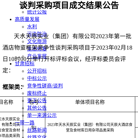
谈判采购
项目成交结果公告
经济数据
统计公报
高质量发展
水利
污染防治
天水天辰实业（集团）有限公司
2023年第一批
文化旅游
酒店物资框架竞争性谈判采购
项目于
202
3
年
02
月
18
生态修复
产业发展
日
10
时
00
分举行开标评标会议，经评标委员会评
甘肃招标
定：
公开招标
中标公示
竞争性磋商/谈判
框架类
：
废标终止
更正公告
目
名称
包号
单体项目名称
其他公告
单一来源公示
年天水天辰实业
一带一路
）有限公司天
2023年天水天辰实业（集团）有限公司天辰大酒店食
包1
丝路新闻
店食堂及食材
堂及食材库日用杂项品类采购
杂项品类采购
丝路文化