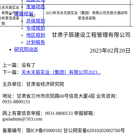
发展动态
年天水天辰实业
）有限公司天
2023年天水天辰实业（集团）有限公司天辰大酒店布
发展规划
包2
店布草洗涤采
草洗涤采购
总体规划
购
专项规划
甘肃子辰建设工程管理有限公司
地区规划
计划报告
研究院动态
202
3
年
02
月
20
日
上一篇：没有了
下一篇：
天水天辰实业（集团）有限公司2023...
主办单位：甘肃省经济研究院
地址：甘肃省兰州市庆阳路60号信息大厦4层 业务咨询：
0931-8800133
网上有害信息举报：0931-8800133 举报邮箱：
gseiadmin@163.com
备案编号：陇ICP备05000182 甘公网安备62010202002760号