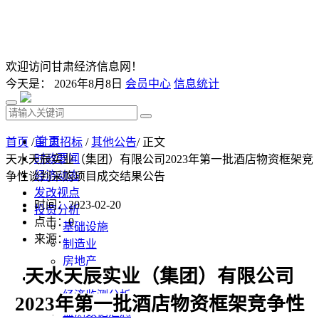
欢迎访问甘肃经济信息网！
今天是：
2026年8月8日
会员中心
信息统计
首 页
首页
/
甘肃招标
/
其他公告
/ 正文
时政要闻
天水天辰实业（集团）有限公司2023年第一批酒店物资框架竞
经济动态
争性谈判采购项目成交结果公告
发改视点
时间：2023-02-20
投资分析
点击：
0
基础设施
来源：
制造业
房地产
天水天辰实业（集团）有限公司
监测预测
经济监测分析
2023年第一批酒店物资框架竞争性
监测数据汇总