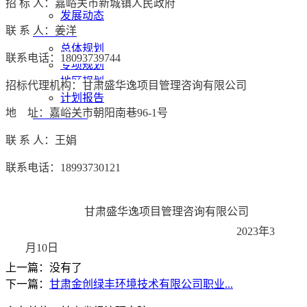
招
标
人：嘉峪关市新城镇人民政府
发展动态
联
系
人：姜洋
发展规划
总体规划
联系电话：
18093739744
专项规划
地区规划
招标代理机构：甘肃盛华逸项目管理咨询有限公司
计划报告
地
址：嘉峪关市朝阳南巷
96-1号
研究院动态
联
系
人：王娟
联系电话：
18993730121
甘肃盛华逸项目管理咨询有限公司
2023年3
月10日
上一篇：没有了
下一篇：
甘肃金创绿丰环境技术有限公司职业...