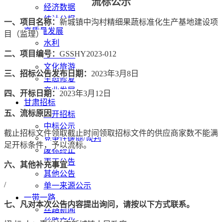
流标公示
经济数据
统计公报
一、项目名称：
新城镇中沟村精细果蔬标准化生产基地建设项
高质量发展
目（监理）
水利
二、项目编号：
GSSHY2023-012
污染防治
文化旅游
三、招标公告发布日期：
2023年3月8日
生态修复
产业发展
四、开标日期：
2023年3月12日
甘肃招标
五、流标原因
公开招标
中标公示
截止招标文件领取截止时间领取招标文件的供应商家数不能满
竞争性磋商/谈判
足开标条件，予以流标。
废标终止
更正公告
六、其他补充事宜
其他公告
/
单一来源公示
一带一路
七、凡对本次公告内容提出询问，请按以下方式联系。
丝路新闻
丝路文化