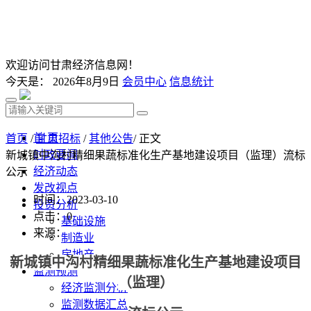
欢迎访问甘肃经济信息网！
今天是：
2026年8月9日
会员中心
信息统计
首 页
首页
/
甘肃招标
/
其他公告
/ 正文
时政要闻
新城镇中沟村精细果蔬标准化生产基地建设项目（监理）流标
经济动态
公示
发改视点
时间：2023-03-10
投资分析
点击：
0
基础设施
来源：
制造业
房地产
新城镇中沟村精细果蔬标准化生产基地建设项目
监测预测
（监理）
经济监测分析
监测数据汇总