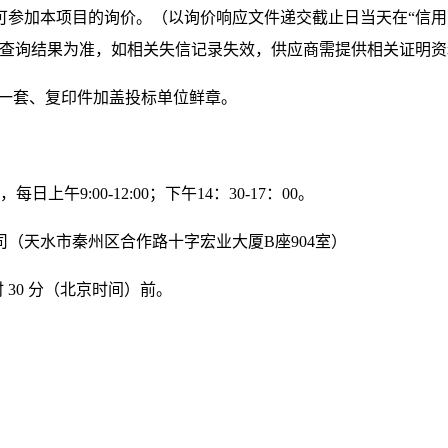
目的询价。（以询价响应文件递交截止日当天在“信用中国”网站（ww
dit.gov.cn）查询结果为准，如相关失信记录失效，供应商需提供相关证明
一套、复印件加盖投标单位鲜章。
，每日上午
9:00-12:00；下午14：30-17：00。
司
（天水市秦州区合作路十字宏业大厦
B座904室）
时
30 分
（北京时间）前。