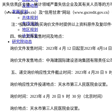
关失信责任主体、统计领域严重失信企业及其有关人员等的方可参加本项
发展动态
发展规划
（www.ccgp.gov.cn）及“信用甘肃”网站（www.gscre
总体规划
专项规划
注：投标人在购买询价文件时提供以上资料原件及复印件
地区规划
计划报告
四、询价文件发售时间及地点：
研究院动态
询价文件发售时间：
20
23
年
4
月
12
日起至
20
23
年
4
月
14
日
询价文件发售地点：
中海建国际建设咨询集团有限责任公
五
、递交询价响应性文件截止时间：
20
23
年
4
月
20
日
9
询价响应性
文件投递地点：
天水市第三人民医院会议室
。
询价时间：
20
23
年
4
月
20
日
9
时
30 分
（北京时间）
询价地点：天水市第三人民医院会议室。