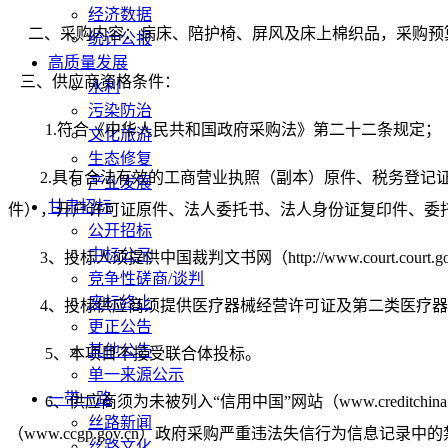
经济数据
二、采购内容：病床、陪护椅、屏风及床上
棉织
品
，
采购预
统计公报
高质量发展
三、
供应商资格条件
：
水利
污染防治
1.符合《中华人民共和国政府采购法》第二十二条规定；
文化旅游
生态修复
2.具有合法有效的工商营业执照（副本）原件、税务登
产业发展
甘肃招标
件），开户许可证原件、法人委托书、法人身份证复印件、委
公开招标
中标公示
3、
投标人须提供中国裁判文书网（
http://www.cour
竞争性磋商/谈判
废标终止
4、
投标供应商须提供医疗器械经营许可证及第二类医疗器
更正公告
其他公告
5、
本项目不接受联合体投标。
单一来源公示
一带一路
6、供应商须为未被列入“信用中国”网站（www.credi
丝路新闻
（www.ccgp.gov.cn）政府采购严重违法失信行为信息记录中
丝路文化