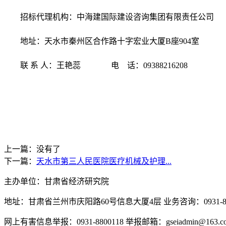
招标代理机构：
中海建国际建设咨询集团有限责任公司
地址：天水市秦州区合作路十字宏业大厦
B座904室
联
系
人
：
王艳蕊
电
话：
09388216208
上一篇：没有了
下一篇：
天水市第三人民医院医疗机械及护理...
主办单位：甘肃省经济研究院
地址：甘肃省兰州市庆阳路60号信息大厦4层 业务咨询：0931-880
网上有害信息举报：0931-8800118 举报邮箱：gseiadmin@163.c