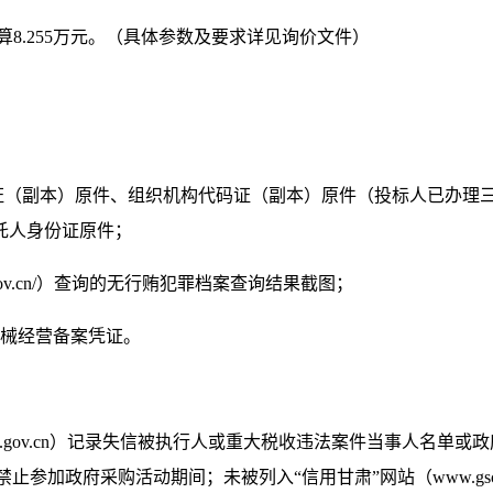
算
8.255
万元。
（具体参数及要求详见询价文件）
记证（副本）原件、组织机构代码证（副本）原件（投标人已办理
托人身份证原件；
t.court.gov.cn/）查询的无行贿犯罪档案查询结果截图；
械经营备案凭证
。
tchina.gov.cn）记录失信被执行人或重大税收违法案件当事
的禁止参加政府采购活动期间；未被列入“信用甘肃”网站（www.gsc