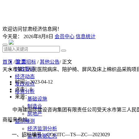
欢迎访问甘肃经济信息网！
今天是：
2026年8月8日
会员中心
信息统计
首 页
首页
/
甘肃招标
/
其他公告
/ 正文
时政要闻
天水市第三人民医院病床、陪护椅、屏风及床上棉织品采购项
经济动态
时间：2023-04-12
发改视点
点击：
0
投资分析
来源：
基础设施
制造业
中海建国际建设咨询集团有限责任公司
受
天水市第三人民
房地产
商前来参加。
监测预测
经济监测分析
一、
招标
编号：
COCITC—TS—ZC—202302
9
监测数据汇总