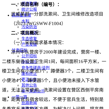
经济数据
一、项目名称（编号）：
统计公报
武威某部一分部洗漱间、卫生间维修改造项目
高质量发展
水利
（
2023-JWGSWW-F1004）
污染防治
二、项目概况：
文化旅游
生态修复
（一）采购需求基本情况：
产业发展
甘肃招标
凉州中队营房于
2000年建设完成，营房一楼、
公开招标
二楼东侧各设置卫生间1间，每间面积16平方米，一
中标公示
竞争性磋商/谈判
楼卫生间有小便池3个，蹲便器3个，二楼卫生间有
废标终止
更正公告
小便池4个，蹲便器5个，且小便池未接入下水管
其他公告
道，无法正常使用。洗漱间设置在营区西侧平房南
单一来源公示
一带一路
端，距离官兵宿舍较远，不便于官兵生活，特别是
丝路新闻
冬季官兵洗漱极不方便。为解决以上问题，提高营
丝路文化