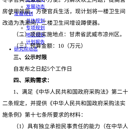
发展动态
房使用效能，方便官兵生活，现计划将一楼卫生间
发展规划
总体规划
改造为洗漱间，二楼卫生间增设蹲便器。
专项规划
（二）项目实施地点：甘肃省武威市凉州区。
地区规划
计划报告
（三）预算金额：
10（万元）
研究院动态
三、公示时限
自发布之日起
5个工作日
四、采购需求：
1、满足《中华人民共和国政府采购法》第二十
二条规定，并提供《中华人民共和国政府采购法实
施条例》第十七条所要求的材料：
（
1）具有独立承担民事责任的能力（在中华人