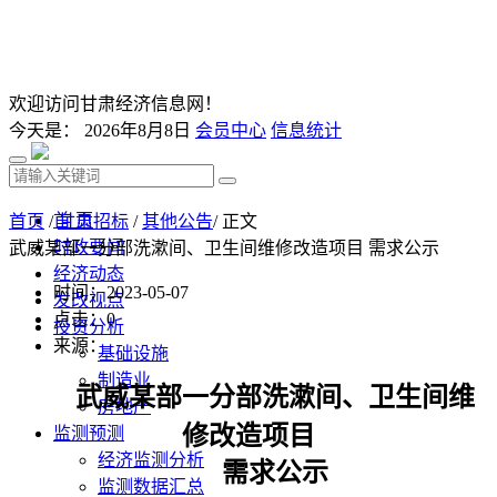
欢迎访问甘肃经济信息网！
今天是：
2026年8月8日
会员中心
信息统计
首 页
首页
/
甘肃招标
/
其他公告
/ 正文
时政要闻
武威某部一分部洗漱间、卫生间维修改造项目 需求公示
经济动态
时间：2023-05-07
发改视点
点击：
0
投资分析
来源：
基础设施
制造业
武威某部一分部洗漱间、卫生间维
房地产
修改造项目
监测预测
经济监测分析
需求公示
监测数据汇总