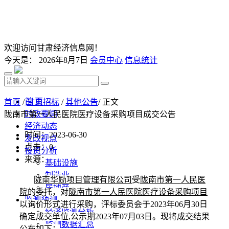
欢迎访问甘肃经济信息网！
今天是：
2026年8月7日
会员中心
信息统计
首 页
首页
/
甘肃招标
/
其他公告
/ 正文
时政要闻
陇南市第一人民医院医疗设备采购项目成交公告
经济动态
时间：2023-06-30
发改视点
点击：
0
投资分析
来源：
基础设施
制造业
陇南华励项目管理有限公司
受
陇南市第一人民医
房地产
院
的委托，对
陇南市第一人民医院医疗设备采购项目
监测预测
以询价形式进行采购，评标委员会于
2023年0
6
月
30
日
经济监测分析
确定成交单位
,公示期2023年0
7
月
03
日。现将成交结果
监测数据汇总
公布如下：