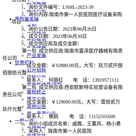
经济数据
1、询价文件编号：LNHL-2023-39
统计公报
2、询价内容:陇南市第一人民医院医疗设备采购
高质量发展
项目
水利
3、询价公告日期：2023年06月26日
污染防治
4、成交日期：2023年06月30日
文化旅游
5、成交供应商及成交金额：
生态修复
第一包
成交供应商
:陇南市嘉泽医疗器械有限责
产业发展
任公司
甘肃招标
成交金额：￥
92880.00元，大写：玖万贰仟捌
公开招标
佰捌拾元整
中标公示
联系人：
何丽红 电 话：13919571111
竞争性磋商/谈判
第二包
成交供应商
:西安欧斯特实验室设备有限
废标终止
责任公司
更正公告
成交金额：￥
129000.00元，大写：壹拾贰万
其他公告
玖仟元整
单一来源公示
联系人：
黄鸥 电 话：13152101600
一带一路
6、询价小组成员名单：戚霞、王董风、杨小勇
丝路新闻
7、采购人：陇南市第一人民医院
丝路文化