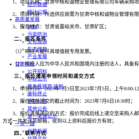
1、项目
名称
：
甘肃中核和诚物业管理有限公司车辆采购项
经济数据
统计公报
2
、项目内容：
所选供应商需为甘肃中核和诚物业管理有限
高质量发展
3、服务地点：甘肃省嘉峪关市、甘肃矿区；
水利
污染防治
二、
报名条件
文化旅游
生态修复
（
1
）响应人能开具增值税专用发票
。
产业发展
（
2）
响应人应为中华人民共和国境内注册的法人，具备有
甘肃招标
公开招标
三
、
报价清单
申领时间和
递交
方式
中标公示
竞争性磋商/谈判
1
、申领时间：
2023
年
7
月
3
日至
2023
年
7
月
5
日，上午
8:00-1
废标终止
2
、报价
清单
递交的截止时间为：
2023年
7
月
6
日
1
8
:
3
0时
；
更正公告
其他公告
3
、报价
清单
递交的方式：
报价完成后
线上递交
至采购人邮
单一来源公示
方式一并发送至邮箱，
收到以上资料后报价方有效；
一带一路
丝路新闻
四、联系方式
丝路文化