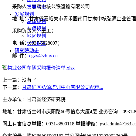
采购人：甘肃中核公铁运输有限公司
发展动态
发展规划
地
址：
甘肃省嘉峪关市青禾园南门甘肃中核弘源企业管理
总体规划
专项规划
采购负责人：
王工；
地区规划
电
话：
0937-5828007；
计划报告
研究院动态
邮
件：
cgzy@zhhy.cn
物业公司车辆采购报价清单.xlsx
上一篇：没有了
下一篇：
甘肃矿区弘源培训中心有限公司配电...
主办单位：甘肃省经济研究院
地址：甘肃省兰州市庆阳路60号信息大厦4层 业务咨询：0931-880
网上有害信息举报：0931-8800118 举报邮箱：gseiadmin@163.c
备案编号：陇ICP备05000182 甘公网安备62010202002760号