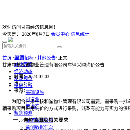
欢迎访问甘肃经济信息网！
今天是：
2026年8月7日
会员中心
信息统计
首 页
首页
/
甘肃招标
/
其他公告
/ 正文
时政要闻
甘肃中核和诚物业管理有限公司车辆采购询价公告
经济动态
时间：2023-07-03
发改视点
点击：
0
投资分析
来源：
基础设施
制造业
为配合甘肃中核和诚物业管理有限公司需要，需采购一批
房地产
辆采购项目采用询价的方式进行采购，诚邀有能力有实力的供
监测预测
一、
询价范围及相关要求
经济监测分析
监测数据汇总