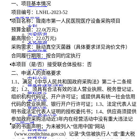
一、项目基本情况
经济数据
统计公报
项目编号：
LNHL-2023-52
高质量发展
项目名称：陇南市第一人民医院医疗设备采购项目
水利
预算金额：
22.0(万元)
污染防治
最高限价：
22.0万元)
文化旅游
采购需求：脉动真空灭菌器（具体要求详见询价文件）
生态修复
合同履行期限：按合同约定执行
产业发展
甘肃招标
本项目（是
/否）接受联合体投标：否
公开招标
二、申请人的资格要求
中标公示
1.1、满足《中华人民共和国政府采购法》第二十二条规
竞争性磋商/谈判
定；1.2、须具有合法有效的法人营业执照、税务登记证、
废标终止
组织机构代码证、开户许可证；或提供具有统一社会信用
更正公告
代码的营业执照、银行开户行许可证；1.3、法定代表人证
其他公告
明书或法定代表人证明的授权委托书；1.4、供应商须提供
单一来源公示
参加政府采购活动近3年内在经营活动中没有重大违法记
一带一路
录的书面声明；为未被列入“信用中国”网站
丝路新闻
（www.creditchina.gov.cn）记录“失信被执行人”或“重大税
丝路文化