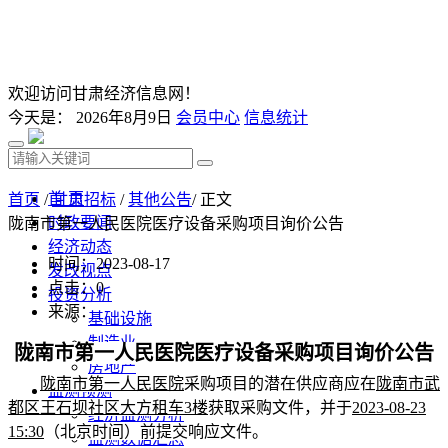
欢迎访问甘肃经济信息网！
今天是：
2026年8月9日
会员中心
信息统计
首 页
首页
/
甘肃招标
/
其他公告
/ 正文
时政要闻
陇南市第一人民医院医疗设备采购项目询价公告
经济动态
时间：2023-08-17
发改视点
点击：
0
投资分析
来源：
基础设施
制造业
陇南市第一人民医院医疗设备采购项目询价公告
房地产
陇南市第一人民医院
采购项目的潜在供应商应在
陇南市武
监测预测
都区王石坝社区大方租车
3楼
获取采购文件，并于
2023-08-23
经济监测分析
15:30
（北京时间）前提交响应文件。
监测数据汇总