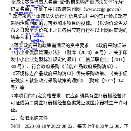
收违法案件当事人名单”或“政府采购严重违法失信行为”
发展动态
记录名单；不处于中国政府采购网（www.ccgp.gov.cn）
发展规划
“政府采购严重违法失信行为信息记录”中的禁止参加政府
总体规划
采购活动期间的方可参加本项目的投标。【以询价公告发
专项规划
布之日起至询价截止之日各供应商自行在以上网站查询的
地区规划
结果为准】
计划报告
2.落实政府采购政策需满足的资格要求：《政府采购促进
研究院动态
中小企业发展管理办法》（财库〔2020〕46号）、关于印
发中小企业划型标准规定的通知（工信部联企业【2011】
300号）、符合政府采购《节能产品政府采购清单》、
《环境标志产品政府采购清单》优先采购政策、《关于促
进残疾人就业政府采购政策的通知》（财库【2017】141
号）等
3.本项目的特定资格要求：供应商须具有医疗器械经营许
可证或第二类医疗器械经营备案凭证或医疗器械生产许可
证
。
三、获取采购文件
时间：
2023-08-18
至
2023-08-22
，每天上午
8:30
至
12:00
，下