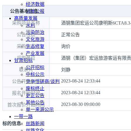
经济数据
公告基本信息
统计公报
高质量发展
采购项目名称
酒钢集团宏运公司康明斯6CTA8.3
水利
污染防治
公告性质
正常公告
文化旅游
采购方式
询价
生态修复
产业发展
采购单位
酒钢（集团）宏运旅游客运有限
甘肃招标
公开招标
联系人
刘静
中标公示
2023-08-24 12:33:44
公告开始时间
竞争性磋商/谈判
废标终止
2023-08-24 12:33:44
报名开始时间
更正公告
其他公告
2023-08-30 09:00:00
首次报价开始时间
单一来源公示
一带一路
标的信息
丝路新闻
丝路文化