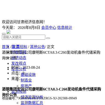
欢迎访问甘肃经济信息网！
今天是：
2026年8月8日
会员中心
信息统计
首 页
首页
/
甘肃招标
/
其他公告
/ 正文
时政要闻
酒钢集团宏运公司康明斯6CTA8.3-C260发动机备件代储采购
经济动态
询价公告
发改视点
时间：2023-08-24
投资分析
点击：
0
基础设施
来源：
制造业
房地产
酒钢集团宏运公司康明斯6CTA8.3-C260发动机备件代储采购
监测预测
询价公告
经济监测分析
项目编号：JGJTHYLYKYYXZRGS-XJ-202308-09949
监测数据汇总