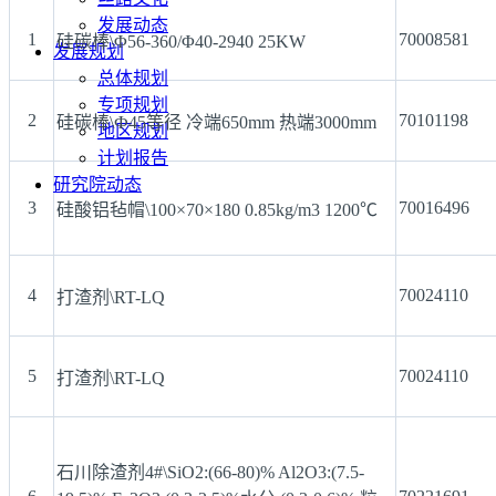
发展动态
1
70008581
硅碳棒\Φ56-360/Φ40-2940 25KW
发展规划
总体规划
专项规划
2
70101198
硅碳棒\Ф45等径 冷端650mm 热端3000mm
地区规划
计划报告
研究院动态
3
70016496
硅酸铝毡帽\100×70×180 0.85kg/m3 1200℃
4
70024110
打渣剂\RT-LQ
5
70024110
打渣剂\RT-LQ
石川除渣剂4#\SiO2:(66-80)% Al2O3:(7.5-