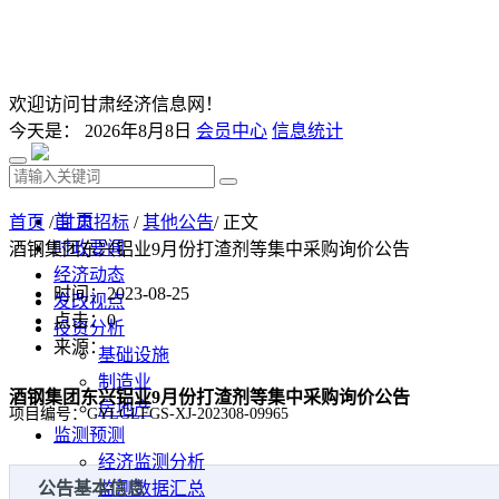
欢迎访问甘肃经济信息网！
今天是：
2026年8月8日
会员中心
信息统计
首 页
首页
/
甘肃招标
/
其他公告
/ 正文
时政要闻
酒钢集团东兴铝业9月份打渣剂等集中采购询价公告
经济动态
时间：2023-08-25
发改视点
点击：
0
投资分析
来源：
基础设施
制造业
酒钢集团东兴铝业9月份打渣剂等集中采购询价公告
房地产
项目编号：GYLGLFGS-XJ-202308-09965
监测预测
经济监测分析
公告基本信息
监测数据汇总