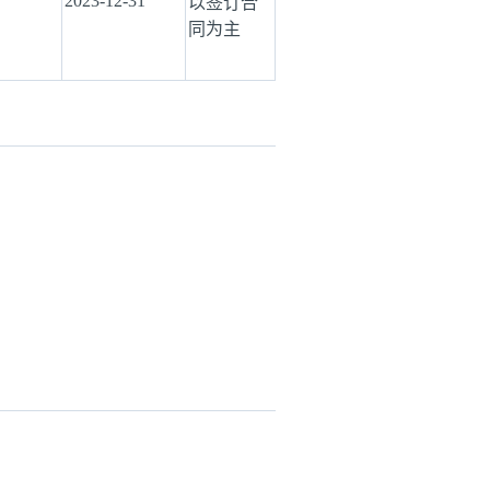
2023-12-31
以签订合
同为主