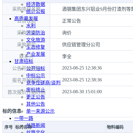
经济数据
采购项目名称
酒钢集团东兴铝业9月份打渣剂等
统计公报
高质量发展
公告性质
正常公告
水利
采购方式
询价
污染防治
文化旅游
采购单位
供应链管理分公司
生态修复
产业发展
联系人
李全
甘肃招标
2023-08-25 12:38:36
公告开始时间
公开招标
中标公示
2023-08-25 12:38:36
报名开始时间
竞争性磋商/谈判
废标终止
2023-08-30 15:01:00
首次报价开始时间
更正公告
其他公告
标的信息
单一来源公示
一带一路
丝路新闻
序号
标的名称
物料编码
丝路文化