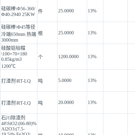
硅碳棒\Φ56-360/
25.0000
13%
件
Φ40-2940 25KW
硅碳棒\Ф45等径
25.0000
13%
根
冷端650mm 热端
3000mm
硅酸铝毡帽
\100×70×180
1200.0000
13%
个
0.85kg/m3
1200℃
5.0000
13%
打渣剂\RT-LQ
吨
20.0000
13%
打渣剂\RT-LQ
吨
石川除渣剂
4#\SiO2:(66-80)%
Al2O3:(7.5-
19.5)% Fe2O3: