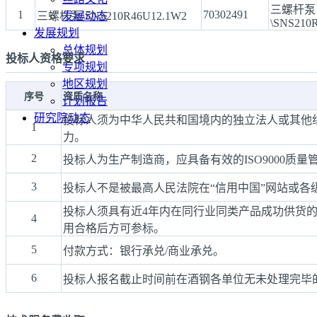
三螺杆泵
1
70302491
三螺杆泵\SNS210R46U12.1W2
发展动态
\SNS210
发展规划
总体规划
投标人资格要求
专项规划
地区规划
序号
资质名称
计划报告
研究院动态
投标人须为中华人民共和国境内的独立法人或其他
1
力。
2
投标人为生产制造商，应具备有效的ISO9000质
3
投标人不是被最高人民法院在“信用中国”网站或各
投标人须具有近4年内在同行业同类产品成功供货
4
用合格后方可参标。
5
付款方式：银行承兑/商业承兑。
6
投标人报名截止时间前在酒钢各单位无未处理完毕