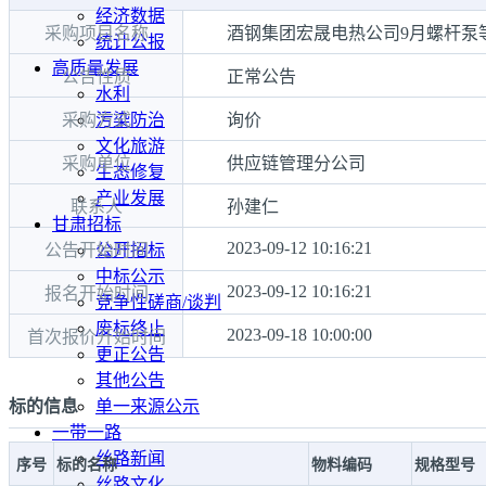
经济数据
采购项目名称
酒钢集团宏晟电热公司9月螺杆泵
统计公报
高质量发展
公告性质
正常公告
水利
采购方式
询价
污染防治
文化旅游
采购单位
供应链管理分公司
生态修复
产业发展
联系人
孙建仁
甘肃招标
2023-09-12 10:16:21
公告开始时间
公开招标
中标公示
2023-09-12 10:16:21
报名开始时间
竞争性磋商/谈判
废标终止
2023-09-18 10:00:00
首次报价开始时间
更正公告
其他公告
标的信息
单一来源公示
一带一路
丝路新闻
序号
标的名称
物料编码
规格型号
丝路文化