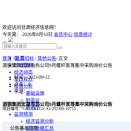
欢迎访问甘肃经济信息网！
今天是：
2026年8月10日
会员中心
信息统计
首 页
首页
/
甘肃招标
/
其他公告
/ 正文
时政要闻
酒钢集团宏晟电热公司9月螺杆泵等集中采购询价公告
经济动态
时间：2023-09-12
发改视点
点击：
0
投资分析
来源：
基础设施
制造业
酒钢集团宏晟电热公司9月螺杆泵等集中采购询价公告
房地产
项目编号：GYLGLFGS-XJ-202309-10755
监测预测
经济监测分析
公告基本信息
监测数据汇总