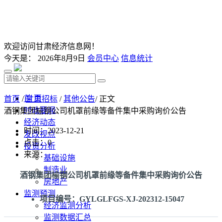
欢迎访问甘肃经济信息网！
今天是：
2026年8月9日
会员中心
信息统计
首 页
首页
/
甘肃招标
/
其他公告
/ 正文
时政要闻
酒钢集团榆钢公司机罩前缘等备件集中采购询价公告
经济动态
时间：2023-12-21
发改视点
点击：
0
投资分析
来源：
基础设施
制造业
酒钢集团榆钢公司机罩前缘等备件集中采购询价公告
房地产
监测预测
项目编号：GYLGLFGS-XJ-202312-15047
经济监测分析
监测数据汇总