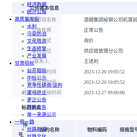
经济数据
公告基本信息
统计公报
高质量发展
采购项目名称
酒钢集团榆钢公司机罩
水利
公告性质
正常公告
污染防治
采购方式
询价
文化旅游
生态修复
采购单位
供应链管理分公司
产业发展
联系人
王述利
甘肃招标
公开招标
公告开始时间
2023-12-20 19:05:52
中标公示
报名开始时间
2023-12-20 19:05:52
竞争性磋商/谈判
首次报价开始时间
废标终止
2023-12-27 09:00:00
更正公告
其他公告
标的信息
单一来源公示
一带一路
序
丝路新闻
标的名称
物料编码
规格型
号
丝路文化