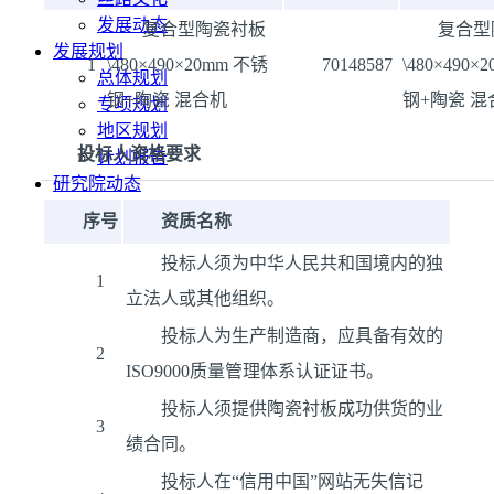
发展动态
复合型陶瓷衬板
复合型
发展规划
1
\480×490×20mm 不锈
70148587
\480×490×
总体规划
钢+陶瓷 混合机
钢+陶瓷 混
专项规划
地区规划
投标人资格要求
计划报告
研究院动态
序号
资质名称
投标人须为中华人民共和国境内的独
1
立法人或其他组织。
投标人为生产制造商，应具备有效的
2
ISO9000质量管理体系认证证书。
投标人须提供陶瓷衬板成功供货的业
3
绩合同。
投标人在“信用中国”网站无失信记