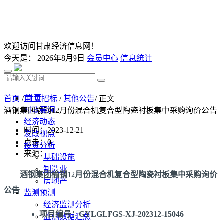
欢迎访问甘肃经济信息网！
今天是：
2026年8月9日
会员中心
信息统计
首 页
首页
/
甘肃招标
/
其他公告
/ 正文
时政要闻
酒钢集团榆钢12月份混合机复合型陶瓷衬板集中采购询价公告
经济动态
时间：2023-12-21
发改视点
点击：
0
投资分析
来源：
基础设施
制造业
酒钢集团榆钢12月份混合机复合型陶瓷衬板集中采购询价
房地产
公告
监测预测
经济监测分析
项目编号：GYLGLFGS-XJ-202312-15046
监测数据汇总