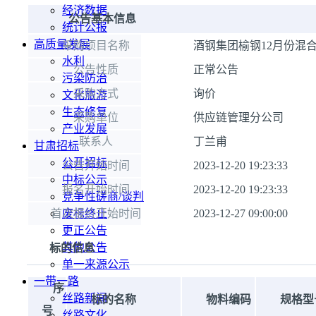
经济数据
公告基本信息
统计公报
高质量发展
采购项目名称
酒钢集团榆钢12月份混
水利
公告性质
正常公告
污染防治
采购方式
询价
文化旅游
生态修复
采购单位
供应链管理分公司
产业发展
联系人
丁兰甫
甘肃招标
公开招标
公告开始时间
2023-12-20 19:23:33
中标公示
报名开始时间
2023-12-20 19:23:33
竞争性磋商/谈判
首次报价开始时间
废标终止
2023-12-27 09:00:00
更正公告
其他公告
标的信息
单一来源公示
一带一路
序
丝路新闻
标的名称
物料编码
规格型
号
丝路文化