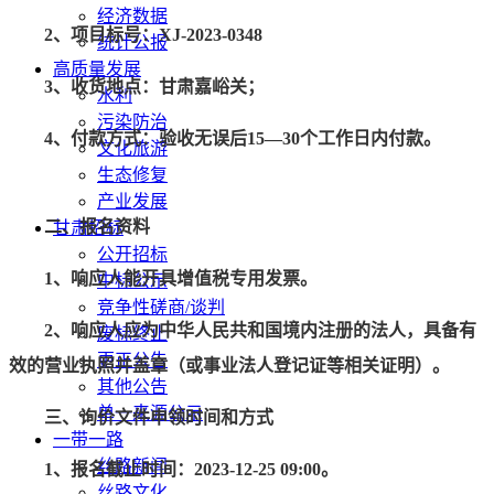
经济数据
2、项目标号：XJ-2023-0348
统计公报
高质量发展
3、收货地点：甘肃嘉峪关；
水利
污染防治
4、付款方式：验收无误后
15
—
30
个工作日内付款。
文化旅游
生态修复
产业发展
二、
报名资料
甘肃招标
公开招标
1、响应人能开具增值税专用发票。
中标公示
竞争性磋商/谈判
2、响应人应为中华人民共和国境内注册的法人，具备有
废标终止
更正公告
效的营业执照并盖章（或事业法人登记证等相关证明）。
其他公告
单一来源公示
三、询价文件申领时间和方式
一带一路
丝路新闻
1、报名截止时间：2023-12-25 09:00。
丝路文化