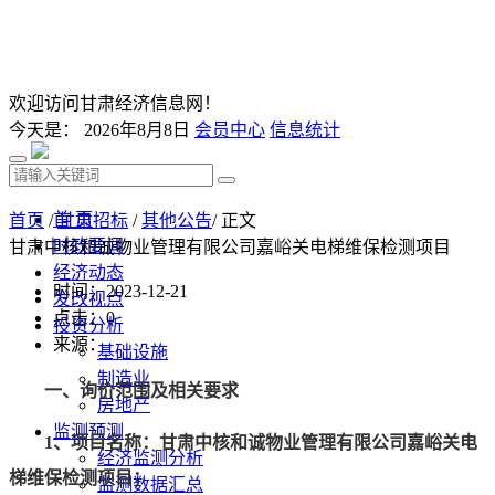
欢迎访问甘肃经济信息网！
今天是：
2026年8月8日
会员中心
信息统计
首 页
首页
/
甘肃招标
/
其他公告
/ 正文
时政要闻
甘肃中核和诚物业管理有限公司嘉峪关电梯维保检测项目
经济动态
时间：2023-12-21
发改视点
点击：
0
投资分析
来源：
基础设施
制造业
一、
询价范围及相关要求
房地产
监测预测
1、项目名称：甘肃中核和诚物业管理有限公司嘉峪关电
经济监测分析
梯维保检测项目；
监测数据汇总