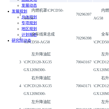
发展动态
内燃机罩\CPCD50-
内燃
发展规划
1
70296397
总体规划
AG58
AG58
专项规划
地区规划
全车线束总成
全车
计划报告
2
70296398
研究院动态
\CPCD50-AG58
\CPCD50
左升降油缸
左升
3
\CPCD120-XG35
70043167
\CPCD12
GX120M300-
GX120M3
右升降油缸
右升
4
\CPCD120-XG35
70043171
\CPCD12
GX120M300-
GX120M3
左升降油缸
左升