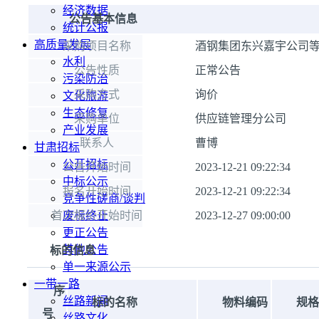
经济数据
公告基本信息
统计公报
高质量发展
采购项目名称
酒钢集团东兴嘉宇公司等
水利
公告性质
正常公告
污染防治
采购方式
询价
文化旅游
生态修复
采购单位
供应链管理分公司
产业发展
联系人
曹博
甘肃招标
公开招标
公告开始时间
2023-12-21 09:22:34
中标公示
报名开始时间
2023-12-21 09:22:34
竞争性磋商/谈判
首次报价开始时间
废标终止
2023-12-27 09:00:00
更正公告
其他公告
标的信息
单一来源公示
一带一路
序
丝路新闻
标的名称
物料编码
规格
号
丝路文化