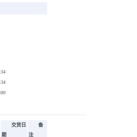
:34
:34
:00
交货日
备
期
注