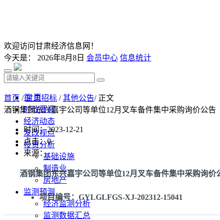
欢迎访问甘肃经济信息网！
今天是：
2026年8月8日
会员中心
信息统计
首 页
首页
/
甘肃招标
/
其他公告
/ 正文
时政要闻
酒钢集团东兴嘉宇公司等单位12月叉车备件集中采购询价公告
经济动态
时间：2023-12-21
发改视点
点击：
0
投资分析
来源：
基础设施
制造业
酒钢集团东兴嘉宇公司等单位12月叉车备件集中采购询价
房地产
监测预测
项目编号：GYLGLFGS-XJ-202312-15041
经济监测分析
监测数据汇总