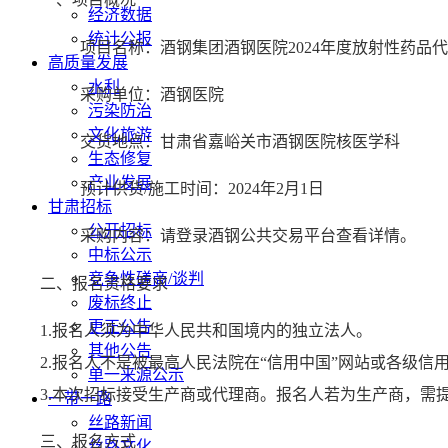
经济数据
统计公报
项目名称：
酒钢集团酒钢医院2024年度放射性药品
高质量发展
水利
采购单位：
酒钢医院
污染防治
文化旅游
交货地点：
甘肃省嘉峪关市酒钢医院核医学科
生态修复
产业发展
预计供货/施工时间：
2024年2月1日
甘肃招标
公开招标
采购内容：请登录酒钢公共交易平台查看详情。
中标公示
竞争性磋商/谈判
二、报名资格要求
废标终止
更正公告
1.
报名人须为中华人民共和国境内的独立法人。
其他公告
2.
报名人不是被最高人民法院在“信用中国”网站或各级信
单一来源公示
3.
本次招标接受生产商或代理商。报名人若为生产商，需
一带一路
丝路新闻
三、报名方式
丝路文化