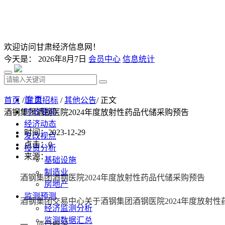
欢迎访问甘肃经济信息网！
今天是：
2026年8月7日
会员中心
信息统计
首 页
首页
/
甘肃招标
/
其他公告
/ 正文
时政要闻
酒钢集团酒钢医院2024年度放射性药品代储采购预告
经济动态
时间：2023-12-29
发改视点
点击：
0
投资分析
来源：
基础设施
制造业
酒钢集团酒钢医院2024年度放射性药品代储采购预告
房地产
监测预测
酒钢集团交易中心关于酒钢集团酒钢医院2024年度放射
经济监测分析
监测数据汇总
一、项目概况