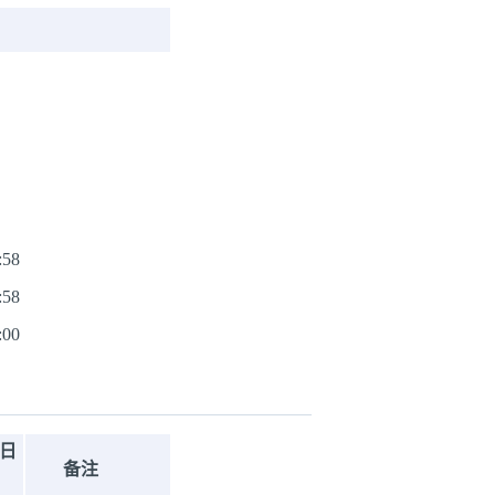
:58
:58
:00
日
备注