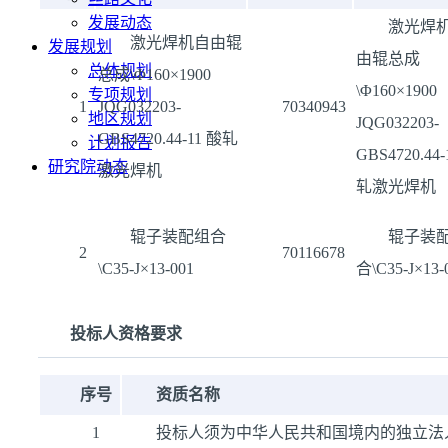
发展动态
激光焊
激光焊机自由辊
发展规划
由辊总成
总体规划
总成\Φ160×1900
\Φ160×1900
专项规划
1
JQG032203-
70340943
地区规划
JQG032203-
GBS4720.44-11 酸轧
计划报告
GBS4720.44-
研究院动态
激光焊机
轧激光焊机
辊子装配组合
辊子装
2
70116678
\C35-J×13-001
合\C35-J×13-
投标人资格要求
序号
资质名称
1
投标人须为中华人民共和国境内的独立法