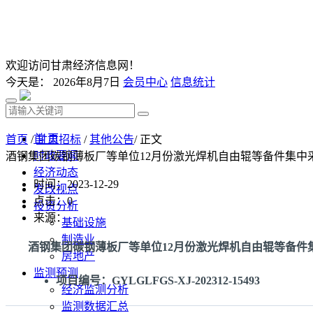
欢迎访问甘肃经济信息网！
今天是：
2026年8月7日
会员中心
信息统计
首 页
首页
/
甘肃招标
/
其他公告
/ 正文
时政要闻
酒钢集团碳钢薄板厂等单位12月份激光焊机自由辊等备件集中
经济动态
时间：2023-12-29
发改视点
点击：
0
投资分析
来源：
基础设施
制造业
酒钢集团碳钢薄板厂等单位12月份激光焊机自由辊等备件
房地产
监测预测
项目编号：GYLGLFGS-XJ-202312-15493
经济监测分析
监测数据汇总