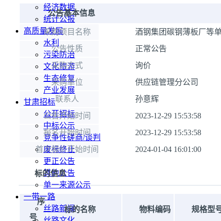
经济数据
公告基本信息
统计公报
高质量发展
采购项目名称
酒钢集团碳钢薄板厂等单
水利
公告性质
正常公告
污染防治
采购方式
询价
文化旅游
生态修复
采购单位
供应链管理分公司
产业发展
联系人
孙意辉
甘肃招标
公开招标
公告开始时间
2023-12-29 15:53:58
中标公示
报名开始时间
2023-12-29 15:53:58
竞争性磋商/谈判
首次报价开始时间
废标终止
2024-01-04 16:01:00
更正公告
其他公告
标的信息
单一来源公示
一带一路
序
丝路新闻
标的名称
物料编码
规格型
号
丝路文化