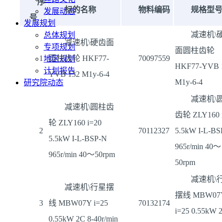
序
标的名称
物料编码
规格型
发展动态
号
发展规划
减速机\
总体规划
减速机\硬齿面
专项规划
面圆柱齿轮
1
圆柱齿轮 HKF77-
70097559
地区规划
HKF77-YVB 
计划报告
YVB 132 M1y-6-4
M1y-6-4
研究院动态
减速机\
减速机\圆柱齿
齿轮 ZLY160 
轮 ZLY160 i=20
2
70112327
5.5kW I-L-BS
5.5kW I-L-BSP-N
965r/min 40～
965r/min 40～50rpm
50rpm
减速机\
减速机\行星摆
摆线 MBW07
3
线 MBW07Y i=25
70132174
i=25 0.55kW 2
0.55kW 2C 8-40r/min