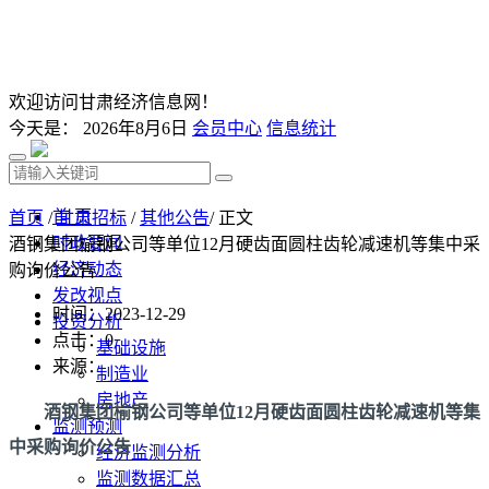
欢迎访问甘肃经济信息网！
今天是：
2026年8月6日
会员中心
信息统计
首 页
首页
/
甘肃招标
/
其他公告
/ 正文
时政要闻
酒钢集团榆钢公司等单位12月硬齿面圆柱齿轮减速机等集中采
经济动态
购询价公告
发改视点
时间：2023-12-29
投资分析
点击：
0
基础设施
来源：
制造业
房地产
酒钢集团榆钢公司等单位12月硬齿面圆柱齿轮减速机等集
监测预测
中采购询价公告
经济监测分析
监测数据汇总