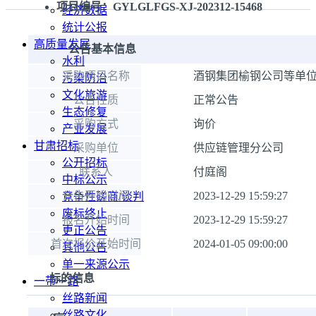
项目编号：GYLGLFGS-XJ-202312-15468
经济数据
统计公报
高质量发展
公告基本信息
水利
采购项目名称
酒钢集团榆钢公司等单位
污染防治
文化旅游
公告性质
正常公告
生态修复
采购方式
询价
产业发展
甘肃招标
采购单位
供应链管理分公司
公开招标
联系人
付庭阁
中标公示
公告开始时间
2023-12-29 15:59:27
竞争性磋商/谈判
废标终止
报名开始时间
2023-12-29 15:59:27
更正公告
首次报价开始时间
2024-01-05 09:00:00
其他公告
单一来源公示
标的信息
一带一路
丝路新闻
丝路文化