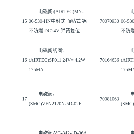
电磁阀\(AIRTEC)MN-
电
15
06-530-HN中封式 面贴式 铝
70070930
06-5
不防爆 DC24V 弹簧复位
不防爆
电磁阀线圈\
16
(AIRTEC)SP011 24V= 4.2W
70164636
(AIRT
175MA
175M
电磁阀\
17
70081063
(SMC)VFN2120N-5D-02F
(SMC)
电磁阀\VG-342-4D-06A
电