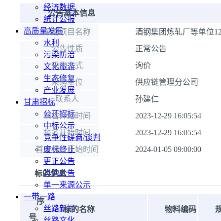
经济数据
公告基本信息
统计公报
高质量发展
采购项目名称
酒钢集团炼轧厂等单位1
水利
公告性质
正常公告
污染防治
采购方式
询价
文化旅游
生态修复
采购单位
供应链管理分公司
产业发展
联系人
孙建仁
甘肃招标
公开招标
公告开始时间
2023-12-29 16:05:54
中标公示
报名开始时间
2023-12-29 16:05:54
竞争性磋商/谈判
首次报价开始时间
废标终止
2024-01-05 09:00:00
更正公告
其他公告
标的信息
单一来源公示
一带一路
序
丝路新闻
标的名称
物料编码
号
丝路文化