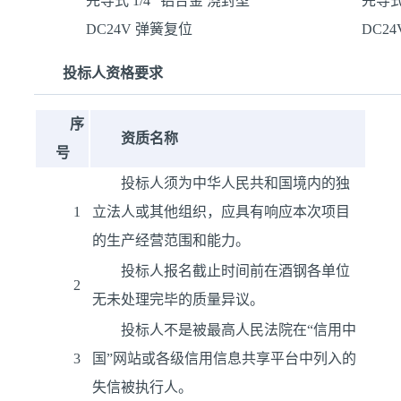
先导式 1/4" 铝合金 浇封型
先导式
DC24V 弹簧复位
DC2
投标人资格要求
序
资质名称
号
投标人须为中华人民共和国境内的独
1
立法人或其他组织，应具有响应本次项目
的生产经营范围和能力。
投标人报名截止时间前在酒钢各单位
2
无未处理完毕的质量异议。
投标人不是被最高人民法院在“信用中
3
国”网站或各级信用信息共享平台中列入的
失信被执行人。