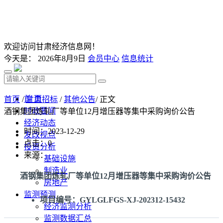
欢迎访问甘肃经济信息网！
今天是：
2026年8月9日
会员中心
信息统计
首 页
首页
/
甘肃招标
/
其他公告
/ 正文
时政要闻
酒钢集团炼轧厂等单位12月增压器等集中采购询价公告
经济动态
时间：2023-12-29
发改视点
点击：
0
投资分析
来源：
基础设施
制造业
酒钢集团炼轧厂等单位12月增压器等集中采购询价公告
房地产
监测预测
项目编号：GYLGLFGS-XJ-202312-15432
经济监测分析
监测数据汇总