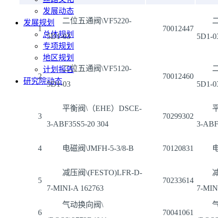
发展动态
二位五通阀\VF5220-
二
发展规划
1
70012447
总体规划
5D1-03
5D1-0
专项规划
地区规划
二位五通阀\VF5120-
二
计划报告
2
70012460
研究院动态
5D1-03
5D1-0
平衡阀\（EHE）DSCE-
平
3
70299302
3-ABF35S5-20 304
3-ABF
4
电磁阀\JMFH-5-3/8-B
70120831
电
减压阀\(FESTO)LFR-D-
减
5
70233614
7-MINI-A 162763
7-MIN
气动换向阀\
6
70041061