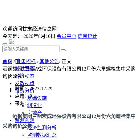
欢迎访问甘肃经济信息网！
今天是：
2026年8月10日
会员中心
信息统计
首 页
首页
/
甘肃招标
/
其他公告
/ 正文
时政要闻
酒钢集团兰州宏成环保设备有限公司12月份六角螺栓集中采购
经济动态
询价公告
发改视点
时间：2023-12-29
投资分析
点击：
0
基础设施
来源：
制造业
房地产
酒钢集团兰州宏成环保设备有限公司12月份六角螺栓集中
监测预测
采购询价公告
经济监测分析
监测数据汇总