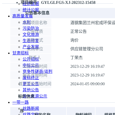
项目编号：GYLGLFGS-XJ-202312-15458
经济数据
统计公报
公告基本信息
高质量发展
水利
采购项目名称
酒钢集团兰州宏成环保设
污染防治
公告性质
正常公告
文化旅游
采购方式
询价
生态修复
产业发展
采购单位
供应链管理分公司
甘肃招标
联系人
丁荣杰
公开招标
中标公示
公告开始时间
2023-12-29 16:19:47
竞争性磋商/谈判
报名开始时间
2023-12-29 16:19:47
废标终止
首次报价开始时间
更正公告
2024-01-05 09:00:00
其他公告
单一来源公示
标的信息
一带一路
丝路新闻
序
丝路文化