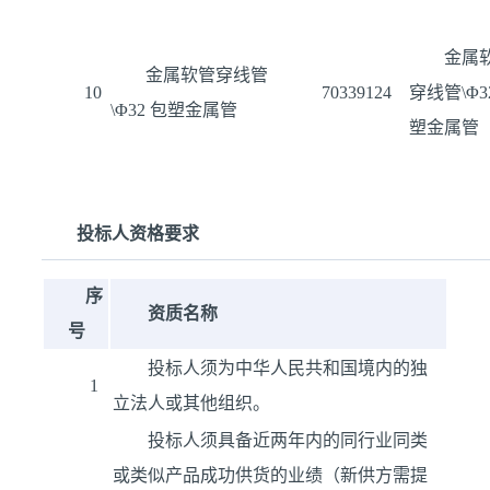
金属
金属软管穿线管
10
70339124
穿线管\Φ3
\Φ32 包塑金属管
塑金属管
投标人资格要求
序
资质名称
号
投标人须为中华人民共和国境内的独
1
立法人或其他组织。
投标人须具备近两年内的同行业同类
或类似产品成功供货的业绩（新供方需提