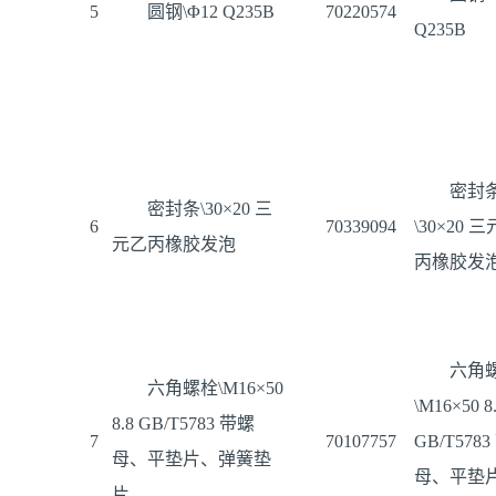
5
圆钢\Φ12 Q235B
70220574
Q235B
密封
密封条\30×20 三
6
70339094
\30×20 
元乙丙橡胶发泡
丙橡胶发
六角
六角螺栓\M16×50
\M16×50 8
8.8 GB/T5783 带螺
7
70107757
GB/T578
母、平垫片、弹簧垫
母、平垫
片