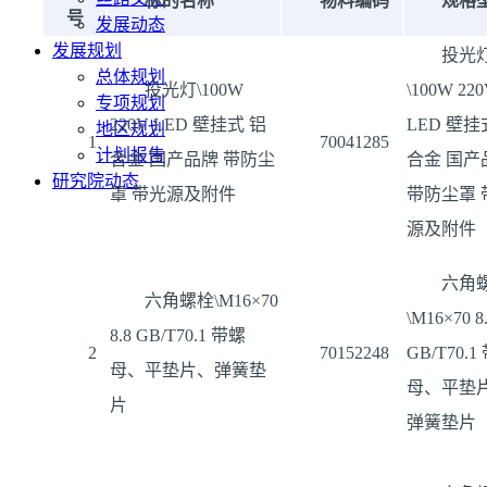
标的名称
物料编码
规格
号
发展动态
发展规划
投光
总体规划
投光灯\100W
\100W 22
专项规划
220V LED 壁挂式 铝
LED 壁挂
地区规划
1
70041285
计划报告
合金 国产品牌 带防尘
合金 国产
研究院动态
罩 带光源及附件
带防尘罩 
源及附件
六角
六角螺栓\M16×70
\M16×70 8
8.8 GB/T70.1 带螺
2
70152248
GB/T70.1
母、平垫片、弹簧垫
母、平垫
片
弹簧垫片