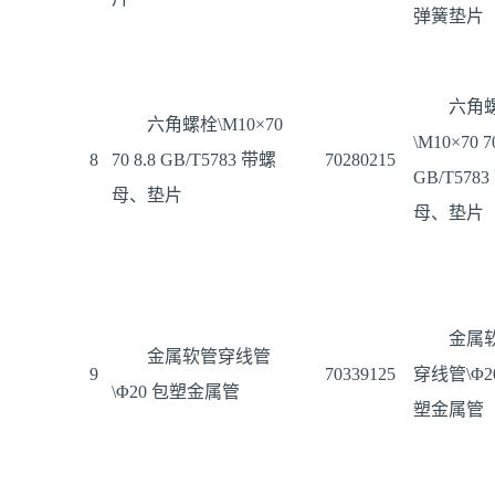
弹簧垫片
六角
六角螺栓\M10×70
\M10×70 70
8
70 8.8 GB/T5783 带螺
70280215
GB/T578
母、垫片
母、垫片
金属
金属软管穿线管
9
70339125
穿线管\Φ2
\Φ20 包塑金属管
塑金属管