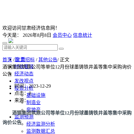
欢迎访问甘肃经济信息网！
今天是：
2026年8月8日
会员中心
信息统计
首 页
首页
/
甘肃招标
/
其他公告
/ 正文
时政要闻
酒钢集团筑鼎公司等单位12月份球墨铸铁井盖等集中采购询价
经济动态
公告
发改视点
时间：2023-12-29
投资分析
点击：
0
基础设施
来源：
制造业
房地产
酒钢集团筑鼎公司等单位12月份球墨铸铁井盖等集中采购
监测预测
询价公告
经济监测分析
监测数据汇总