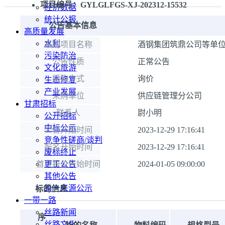
项目编号：GYLGLFGS-XJ-202312-15532
经济数据
统计公报
公告基本信息
高质量发展
水利
采购项目名称
酒钢集团筑鼎公司等单位
污染防治
公告性质
正常公告
文化旅游
采购方式
询价
生态修复
产业发展
采购单位
供应链管理分公司
甘肃招标
联系人
尉小明
公开招标
中标公示
公告开始时间
2023-12-29 17:16:41
竞争性磋商/谈判
报名开始时间
2023-12-29 17:16:41
废标终止
首次报价开始时间
更正公告
2024-01-05 09:00:00
其他公告
单一来源公示
标的信息
一带一路
丝路新闻
序
丝路文化